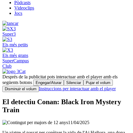
Pòdcasts
Videoclips
Jocs
Super3
Els més petits
Els més grans
SuperCampus
Club
Després de la publicitat pots interactuar amb el player amb els
següents botons
Engegar/Aturar
Silenciar
Pujar el volum
Instruccions per interactuar amb el player
Disminuir el volum
El detectiu Conan: Black Iron Mystery
Train
11/04/2025
Un viatge al passat per conèixer la vida de l'Ai Haibara, una dona