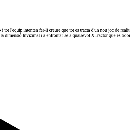
 tot l'equip intenten fer-li creure que tot es tracta d'un nou joc de real
n la dimensió Invizimal i a enfrontar-se a qualsevol XTractor que es trob