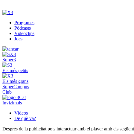
Programes
Pòdcasts
Videoclips
Jocs
Super3
Els més petits
Els més grans
SuperCampus
Club
Invizimals
Vídeos
De què va?
Després de la publicitat pots interactuar amb el player amb els següen