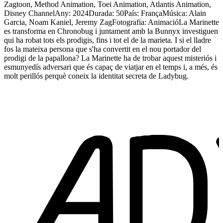
Zagtoon, Method Animation, Toei Animation, Atlantis Animation,
Disney ChannelAny: 2024Durada: 50País: FrançaMúsica: Alain
Garcia, Noam Kaniel, Jeremy ZagFotografia: AnimacióLa Marinette
es transforma en Chronobug i juntament amb la Bunnyx investiguen
qui ha robat tots els prodigis, fins i tot el de la marieta. I si el lladre
fos la mateixa persona que s'ha convertit en el nou portador del
prodigi de la papallona? La Marinette ha de trobar aquest misteriós i
esmunyedís adversari que és capaç de viatjar en el temps i, a més, és
molt perillós perquè coneix la identitat secreta de Ladybug.