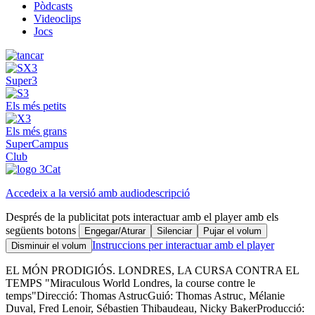
Pòdcasts
Videoclips
Jocs
Super3
Els més petits
Els més grans
SuperCampus
Club
Accedeix a la versió amb audiodescripció
Després de la publicitat pots interactuar amb el player amb els
següents botons
Engegar/Aturar
Silenciar
Pujar el volum
Instruccions per interactuar amb el player
Disminuir el volum
EL MÓN PRODIGIÓS. LONDRES, LA CURSA CONTRA EL
TEMPS "Miraculous World Londres, la course contre le
temps"Direcció: Thomas AstrucGuió: Thomas Astruc, Mélanie
Duval, Fred Lenoir, Sébastien Thibaudeau, Nicky BakerProducció: