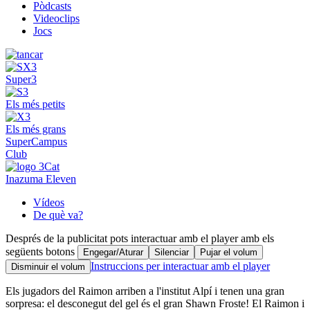
Pòdcasts
Videoclips
Jocs
Super3
Els més petits
Els més grans
SuperCampus
Club
Inazuma Eleven
Vídeos
De què va?
Després de la publicitat pots interactuar amb el player amb els
següents botons
Engegar/Aturar
Silenciar
Pujar el volum
Instruccions per interactuar amb el player
Disminuir el volum
Els jugadors del Raimon arriben a l'institut Alpí i tenen una gran
sorpresa: el desconegut del gel és el gran Shawn Froste! El Raimon i