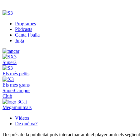
Programes
Pòdcasts
Canta i balla
Juga
Super3
Els més petits
Els més grans
SuperCampus
Club
Megaminimals
Vídeos
De què va?
Després de la publicitat pots interactuar amb el player amb els següen