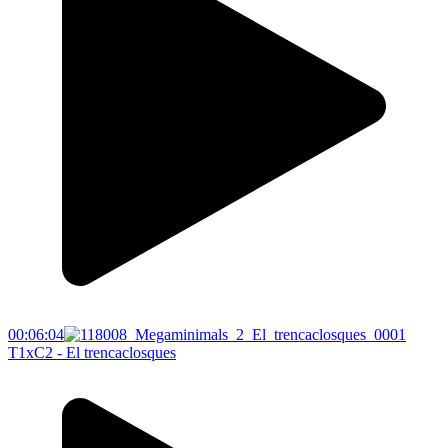
00:06:04
T1xC2 - El trencaclosques