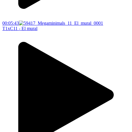
00:05:43
T1xC11 - El mural