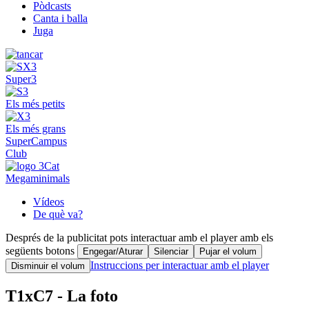
Pòdcasts
Canta i balla
Juga
Super3
Els més petits
Els més grans
SuperCampus
Club
Megaminimals
Vídeos
De què va?
Després de la publicitat pots interactuar amb el player amb els
següents botons
Engegar/Aturar
Silenciar
Pujar el volum
Instruccions per interactuar amb el player
Disminuir el volum
T1xC7 - La foto