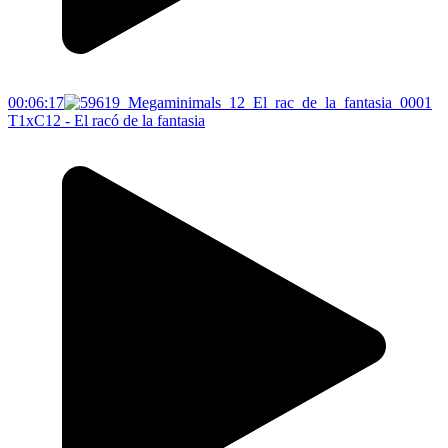
00:06:17
T1xC12 - El racó de la fantasia