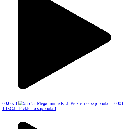
00:06:18
T1xC3 - Pickle no sap xiular!