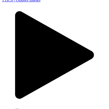
T1xC6 - Ombres xineses