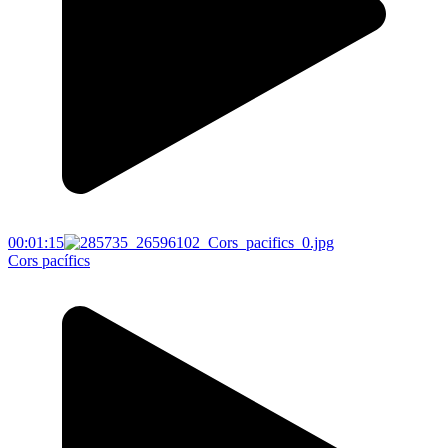
00:01:15
Cors pacífics