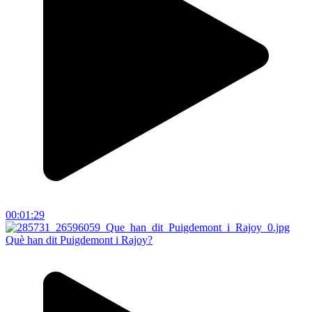
00:01:29
Què han dit Puigdemont i Rajoy?