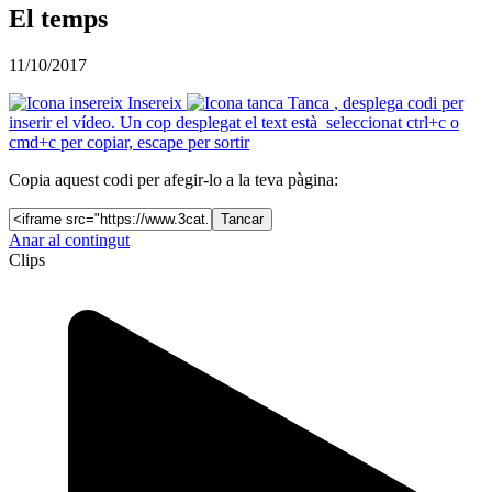
El temps
11/10/2017
Insereix
Tanca
, desplega codi per
inserir el vídeo. Un cop desplegat el text està seleccionat ctrl+c o
cmd+c per copiar, escape per sortir
Copia aquest codi per afegir-lo a la teva pàgina:
Tancar
Anar al contingut
Clips