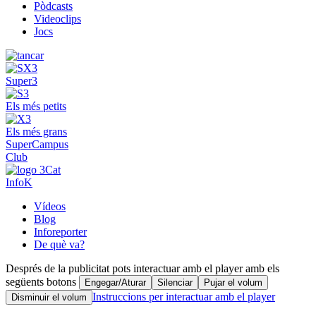
Pòdcasts
Videoclips
Jocs
Super3
Els més petits
Els més grans
SuperCampus
Club
InfoK
Vídeos
Blog
Inforeporter
De què va?
Després de la publicitat pots interactuar amb el player amb els
següents botons
Engegar/Aturar
Silenciar
Pujar el volum
Instruccions per interactuar amb el player
Disminuir el volum