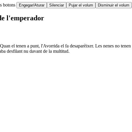
ts botons
Engegar/Aturar
Silenciar
Pujar el volum
Disminuir el volum
 de l'emperador
uan el tenen a punt, l'Avorrida el fa desaparèixer. Les nenes no tenen te
caba desfilant nu davant de la multitud.