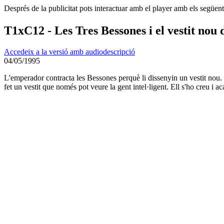
Després de la publicitat pots interactuar amb el player amb els següen
T1xC12 - Les Tres Bessones i el vestit nou
Accedeix a la versió amb audiodescripció
04/05/1995
L'emperador contracta les Bessones perquè li dissenyin un vestit nou. Q
fet un vestit que només pot veure la gent intel·ligent. Ell s'ho creu i a