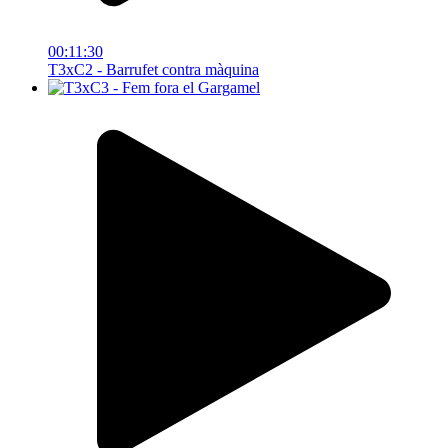
00:11:30
T3xC2 - Barrufet contra màquina