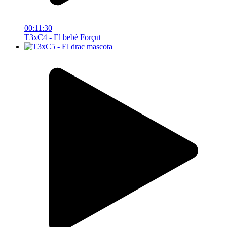
00:11:30
T3xC4 - El bebè Forçut