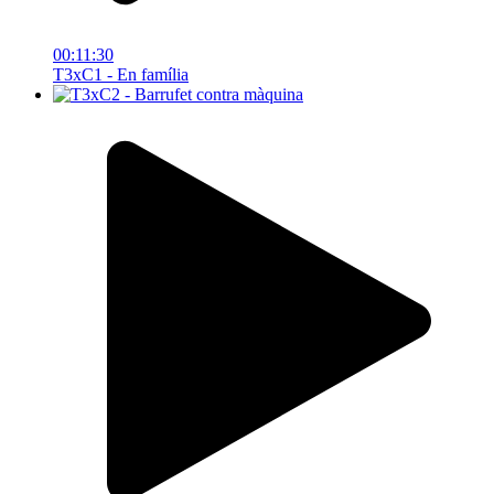
00:11:30
T3xC1 - En família