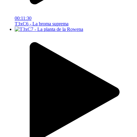
00:11:30
T3xC6 - La broma suprema