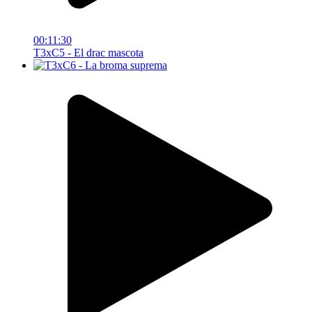
00:11:30
T3xC5 - El drac mascota