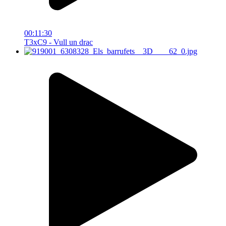
00:11:30
T3xC9 - Vull un drac