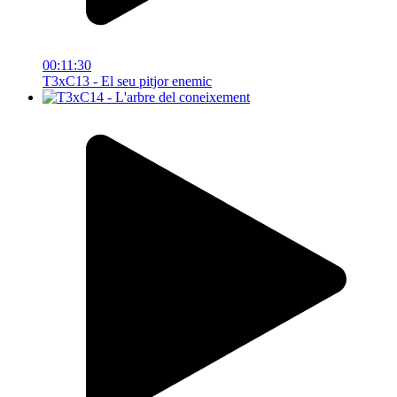
00:11:30
T3xC13 - El seu pitjor enemic