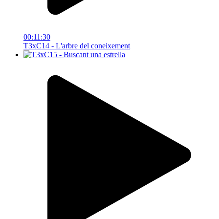
00:11:30
T3xC14 - L'arbre del coneixement