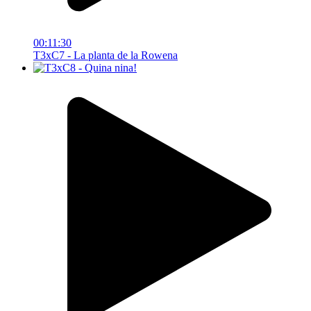
00:11:30
T3xC7 - La planta de la Rowena