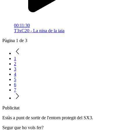
00:11:30
T3xC20 - La nina de la iaia
Pàgina 1 de 3
1
2
3
4
5
6
7
Publicitat
Estàs a punt de sortir de l'entorn protegit del SX3.
Segur que ho vols fer?