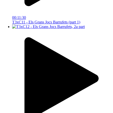
00:11:30
T3xC11 - Els Grans Jocs Barrufets (part 1)