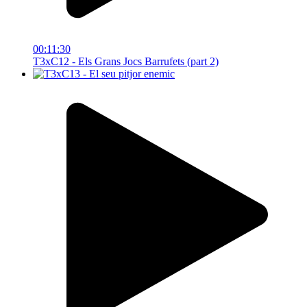
00:11:30
T3xC12 - Els Grans Jocs Barrufets (part 2)