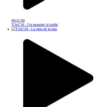
00:11:30
T3xC19 - Un monstre al poble