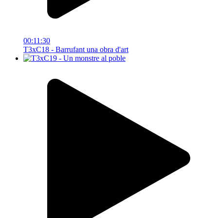
00:11:30
T3xC18 - Barrufant una obra d'art