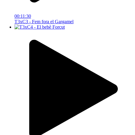
00:11:30
T3xC3 - Fem fora el Gargamel