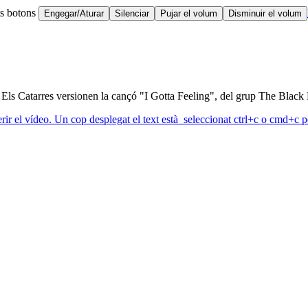
ts botons
Engegar/Aturar
Silenciar
Pujar el volum
Disminuir el volum
 Els Catarres versionen la cançó "I Gotta Feeling", del grup The Black
erir el vídeo. Un cop desplegat el text està seleccionat ctrl+c o cmd+c pe