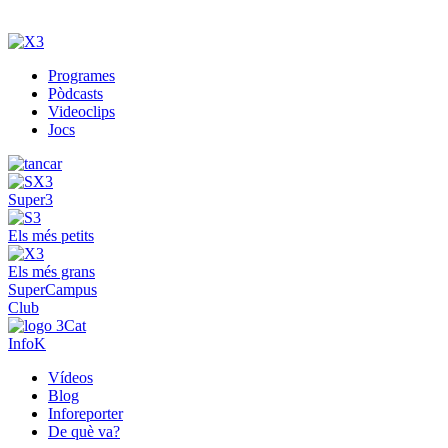
Programes
Pòdcasts
Videoclips
Jocs
Super3
Els més petits
Els més grans
SuperCampus
Club
InfoK
Vídeos
Blog
Inforeporter
De què va?