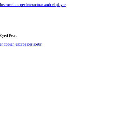
Instruccions per interactuar amb el player
 Eyed Peas.
r copiar, escape per sortir