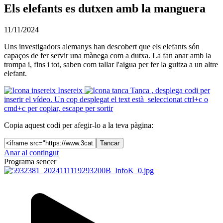
Els elefants es dutxen amb la manguera
11/11/2024
Uns investigadors alemanys han descobert que els elefants són
capaços de fer servir una mànega com a dutxa. La fan anar amb la
trompa i, fins i tot, saben com tallar l'aigua per fer la guitza a un altre
elefant.
Insereix
Tanca
, desplega codi per
inserir el vídeo. Un cop desplegat el text està seleccionat ctrl+c o
cmd+c per copiar, escape per sortir
Copia aquest codi per afegir-lo a la teva pàgina:
Tancar
Anar al contingut
Programa sencer