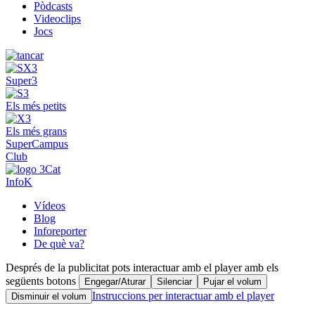
Pòdcasts
Videoclips
Jocs
Super3
Els més petits
Els més grans
SuperCampus
Club
InfoK
Vídeos
Blog
Inforeporter
De què va?
Després de la publicitat pots interactuar amb el player amb els
següents botons
Engegar/Aturar
Silenciar
Pujar el volum
Instruccions per interactuar amb el player
Disminuir el volum