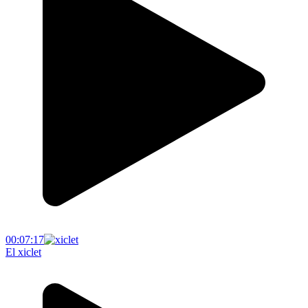
00:07:17
El xiclet