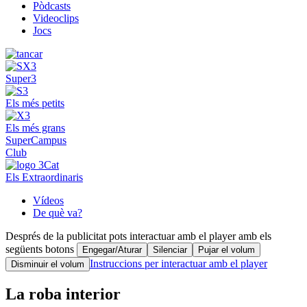
Pòdcasts
Videoclips
Jocs
Super3
Els més petits
Els més grans
SuperCampus
Club
Els Extraordinaris
Vídeos
De què va?
Després de la publicitat pots interactuar amb el player amb els
següents botons
Engegar/Aturar
Silenciar
Pujar el volum
Instruccions per interactuar amb el player
Disminuir el volum
La roba interior