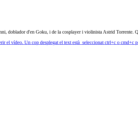
i, doblador d'en Goku, i de la cosplayer i violinista Astrid Torrente.
erir el vídeo. Un cop desplegat el text està seleccionat ctrl+c o cmd+c pe