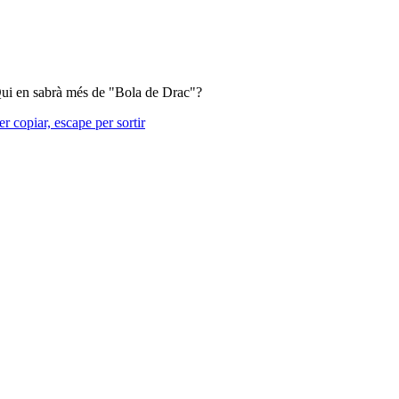
 Qui en sabrà més de "Bola de Drac"?
r copiar, escape per sortir