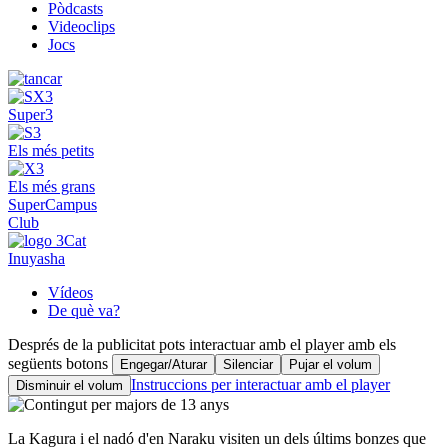
Pòdcasts
Videoclips
Jocs
Super3
Els més petits
Els més grans
SuperCampus
Club
Inuyasha
Vídeos
De què va?
Després de la publicitat pots interactuar amb el player amb els
següents botons
Engegar/Aturar
Silenciar
Pujar el volum
Instruccions per interactuar amb el player
Disminuir el volum
La Kagura i el nadó d'en Naraku visiten un dels últims bonzes que