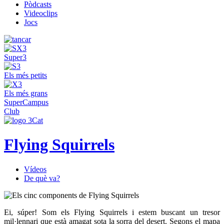
Pòdcasts
Videoclips
Jocs
Super3
Els més petits
Els més grans
SuperCampus
Club
Flying Squirrels
Vídeos
De què va?
Ei, súper! Som els Flying Squirrels i estem buscant un tresor
mil·lennari que està amagat sota la sorra del desert. Segons el mapa