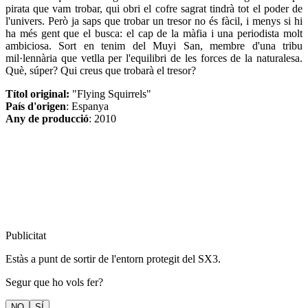
pirata que vam trobar, qui obri el cofre sagrat tindrà tot el poder de
l'univers. Però ja saps que trobar un tresor no és fàcil, i menys si hi
ha més gent que el busca: el cap de la màfia i una periodista molt
ambiciosa. Sort en tenim del Muyi San, membre d'una tribu
mil·lennària que vetlla per l'equilibri de les forces de la naturalesa.
Què, súper? Qui creus que trobarà el tresor?
Títol original:
"Flying Squirrels"
País d'origen
: Espanya
Any de producció
: 2010
Publicitat
Estàs a punt de sortir de l'entorn protegit del SX3.
Segur que ho vols fer?
NO
SÍ