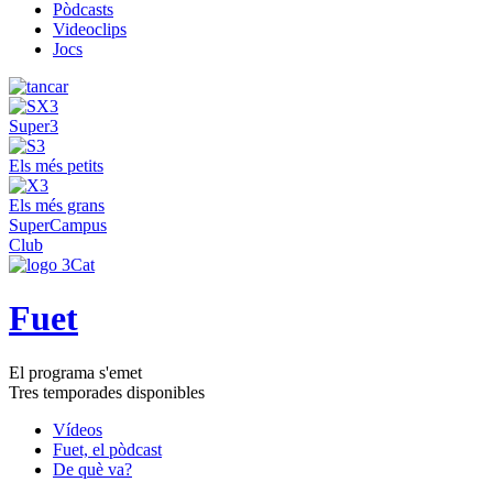
Pòdcasts
Videoclips
Jocs
Super3
Els més petits
Els més grans
SuperCampus
Club
Fuet
El programa s'emet
Tres temporades disponibles
Vídeos
Fuet, el pòdcast
De què va?