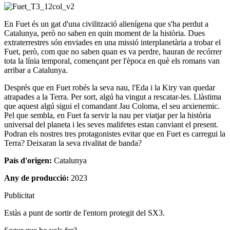
En Fuet és un gat d'una civilització alienígena que s'ha perdut a
Catalunya, però no saben en quin moment de la història. Dues
extraterrestres són enviades en una missió interplanetària a trobar el
Fuet, però, com que no saben quan es va perdre, hauran de recórrer
tota la línia temporal, començant per l'època en què els romans van
arribar a Catalunya.
Després que en Fuet robés la seva nau, l'Eda i la Kiry van quedar
atrapades a la Terra. Per sort, algú ha vingut a rescatar-les. Llàstima
que aquest algú sigui el comandant Jau Coloma, el seu arxienemic.
Pel que sembla, en Fuet fa servir la nau per viatjar per la història
universal del planeta i les seves malifetes estan canviant el present.
Podran els nostres tres protagonistes evitar que en Fuet es carregui la
Terra? Deixaran la seva rivalitat de banda?
País d'origen:
Catalunya
Any de producció:
2023
Publicitat
Estàs a punt de sortir de l'entorn protegit del SX3.