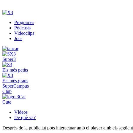
Programes
Pòdcasts
Videoclips
Jocs
Super3
Els més petits
Els més grans
SuperCampus
Club
Cute
Vídeos
De què va?
Després de la publicitat pots interactuar amb el player amb els següen