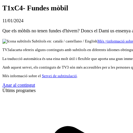
T1xC4- Fundes mòbil
11/01/2024
Que els mòbils no tenen fundes d'hivern? Doncs el Dami us ensenya a 
Subtítols en: català /
castellano
/
English
Més
+
info
rmació sobr
TV3alacarta ofereix alguns continguts amb subtítols en diferents idiomes obtingut
La traducció automàtica és una eina molt útil i flexible que aporta una gran immed
Amb aquest servei, els continguts de TV3 són més accessibles per a les persones qu
Més informació sobre el
Servei de subtitulació
.
Anar al contingut
Últims programes