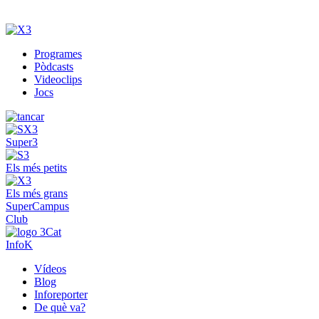
Programes
Pòdcasts
Videoclips
Jocs
Super3
Els més petits
Els més grans
SuperCampus
Club
InfoK
Vídeos
Blog
Inforeporter
De què va?