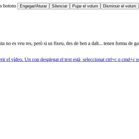
ts botons
Engegar/Aturar
Silenciar
Pujar el volum
Disminuir el volum
a no es veu res, però si us fixeu, des de ben a dalt... tenen forma de ga
erir el vídeo. Un cop desplegat el text està seleccionat ctrl+c o cmd+c pe