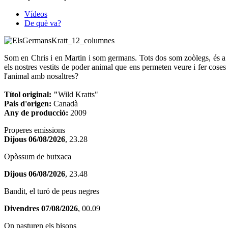
Vídeos
De què va?
Som en Chris i en Martin i som germans. Tots dos som zoòlegs, és a di
els nostres vestits de poder animal que ens permeten veure i fer coses
l'animal amb nosaltres?
Títol original: "
Wild Kratts"
Pais d'origen:
Canadà
Any de producció:
2009
Properes emissions
Dijous 06/08/2026
, 23.28
Opòssum de butxaca
Dijous 06/08/2026
, 23.48
Bandit, el turó de peus negres
Divendres 07/08/2026
, 00.09
On pasturen els bisons