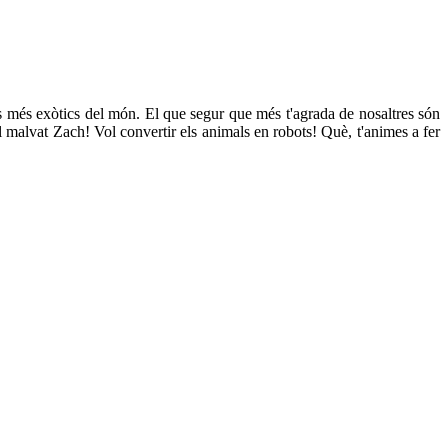
ls més exòtics del món. El que segur que més t'agrada de nosaltres són
l malvat Zach! Vol convertir els animals en robots! Què, t'animes a fer