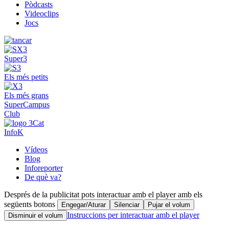
Pòdcasts
Videoclips
Jocs
Super3
Els més petits
Els més grans
SuperCampus
Club
InfoK
Vídeos
Blog
Inforeporter
De què va?
Després de la publicitat pots interactuar amb el player amb els
següents botons
Engegar/Aturar
Silenciar
Pujar el volum
Instruccions per interactuar amb el player
Disminuir el volum