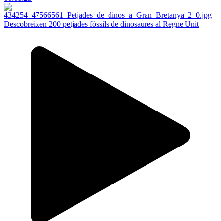
Descobreixen 200 petjades fòssils de dinosaures al Regne Unit