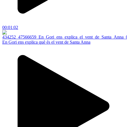
00:01:02
En Gori ens explica què és el vent de Santa Anna