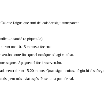
 Cal que l'aigua que surti del colador sigui transparent.
 ratlleu-lo també (o piqueu-lo).
bre durant uns 10-15 minuts a foc suau.
deixeu-ho coure fins que el tomàquet s'hagi confitat.
 uns segons. Apagueu el foc i reserveu-ho.
adament) durant 15-20 minuts. Quan siguin cuites, afegiu-hi el sofregit 
ucós, però més aviat espès. Poseu-lo a punt de sal.