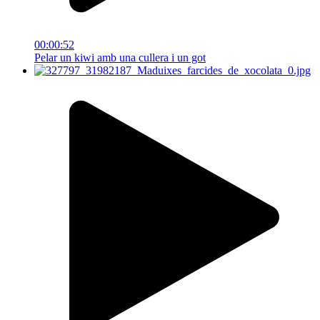
00:00:52
Pelar un kiwi amb una cullera i un got