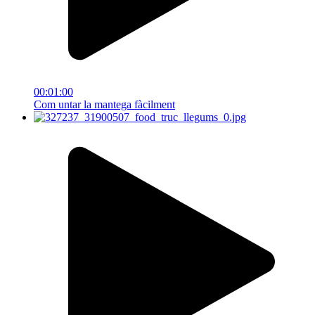
00:01:00
Com untar la mantega fàcilment