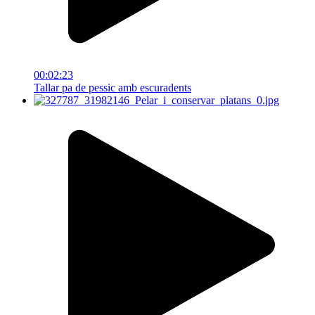
00:02:23
Tallar pa de pessic amb escuradents