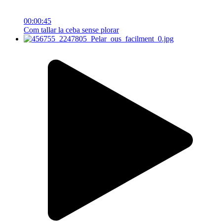
00:00:45
Com tallar la ceba sense plorar