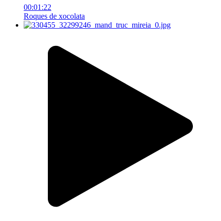
00:01:22
Roques de xocolata