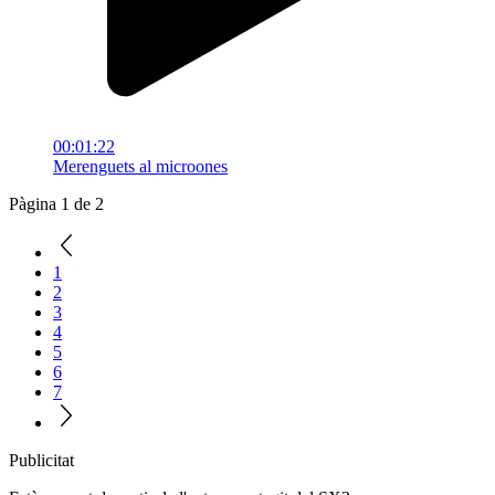
00:01:22
Merenguets al microones
Pàgina 1 de 2
1
2
3
4
5
6
7
Publicitat