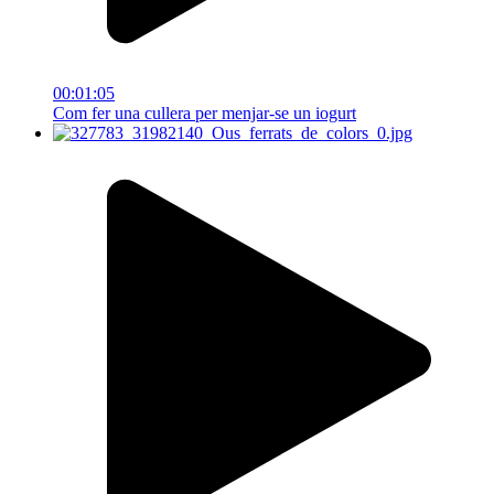
00:01:05
Com fer una cullera per menjar-se un iogurt