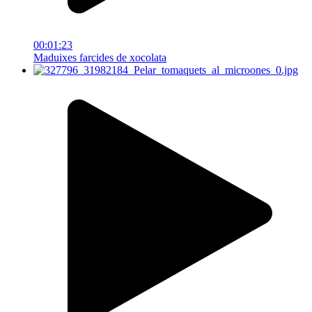
00:01:23
Maduixes farcides de xocolata