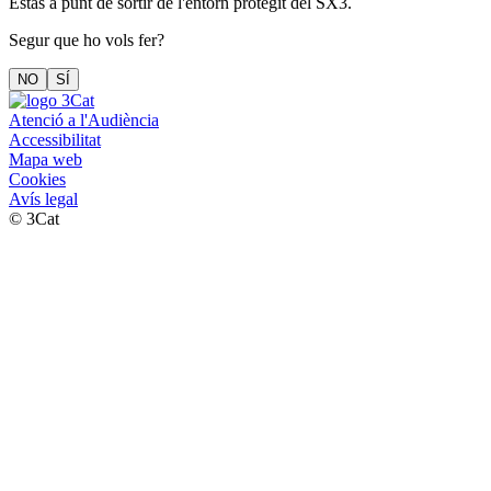
Estàs a punt de sortir de l'entorn protegit del SX3.
Segur que ho vols fer?
NO
SÍ
Atenció a l'Audiència
Accessibilitat
Mapa web
Cookies
Avís legal
© 3Cat