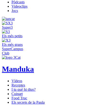
Pòdcasts
Videoclips
Jocs
Super3
Els més petits
Els més grans
SuperCampus
Club
Manduka
Vídeos
Receptes
I tu què hi dius?
Cuinart
Food Truc
Els secrets de la Paula