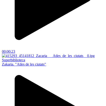
00:00:23
Superbiblioteca
Zakaria. "Atles de les ciutats"