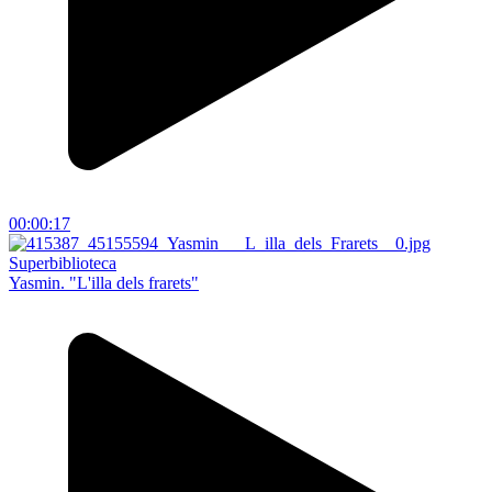
00:00:17
Superbiblioteca
Yasmin. "L'illa dels frarets"