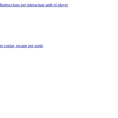
Instruccions per interactuar amb el player
r copiar, escape per sortir