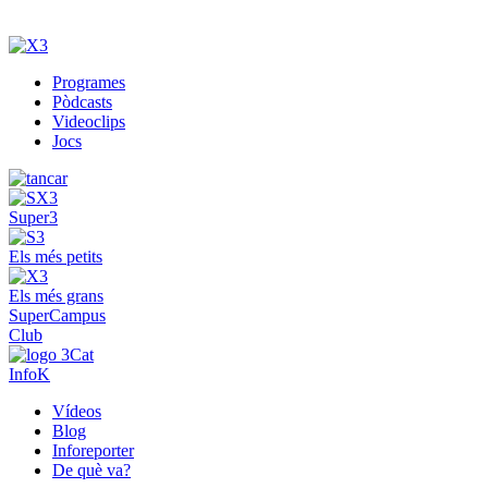
Programes
Pòdcasts
Videoclips
Jocs
Super3
Els més petits
Els més grans
SuperCampus
Club
InfoK
Vídeos
Blog
Inforeporter
De què va?