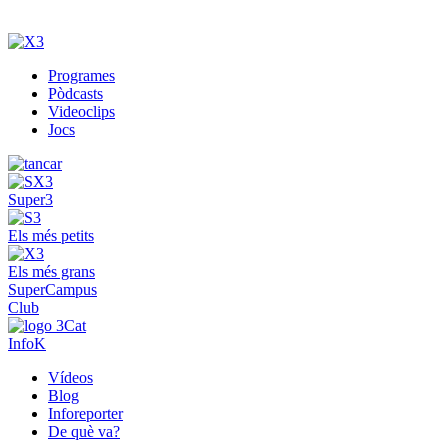
Programes
Pòdcasts
Videoclips
Jocs
Super3
Els més petits
Els més grans
SuperCampus
Club
InfoK
Vídeos
Blog
Inforeporter
De què va?