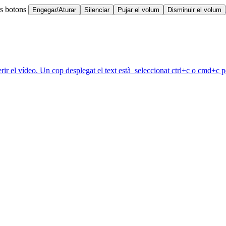
ts botons
Engegar/Aturar
Silenciar
Pujar el volum
Disminuir el volum
erir el vídeo. Un cop desplegat el text està seleccionat ctrl+c o cmd+c pe