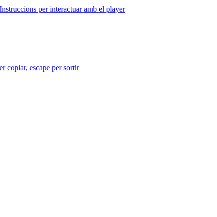
Instruccions per interactuar amb el player
r copiar, escape per sortir