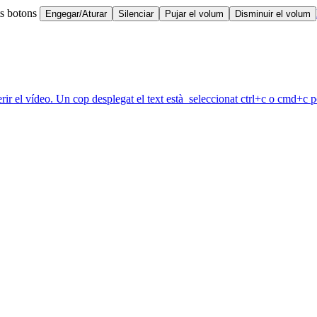
ts botons
Engegar/Aturar
Silenciar
Pujar el volum
Disminuir el volum
erir el vídeo. Un cop desplegat el text està seleccionat ctrl+c o cmd+c pe