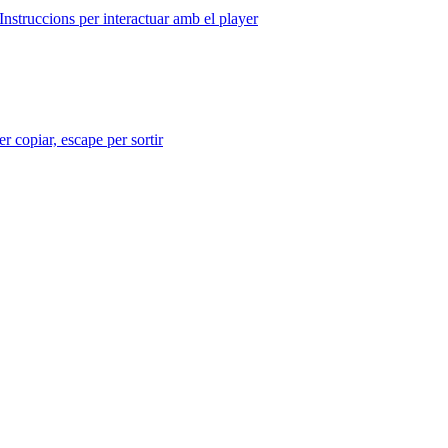
Instruccions per interactuar amb el player
r copiar, escape per sortir