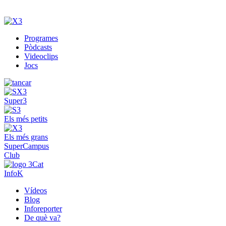
Programes
Pòdcasts
Videoclips
Jocs
Super3
Els més petits
Els més grans
SuperCampus
Club
InfoK
Vídeos
Blog
Inforeporter
De què va?