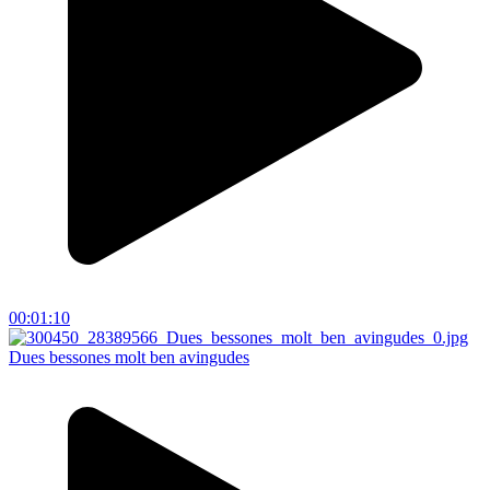
00:01:10
Dues bessones molt ben avingudes