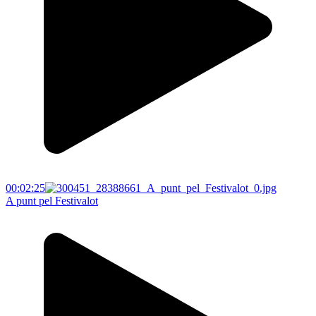
00:02:25
A punt pel Festivalot