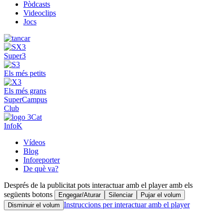
Pòdcasts
Videoclips
Jocs
Super3
Els més petits
Els més grans
SuperCampus
Club
InfoK
Vídeos
Blog
Inforeporter
De què va?
Després de la publicitat pots interactuar amb el player amb els
següents botons
Engegar/Aturar
Silenciar
Pujar el volum
Instruccions per interactuar amb el player
Disminuir el volum