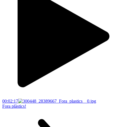
00:02:17
Fora plàstics!