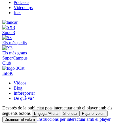
Pòdcasts
Videoclips
Jocs
Super3
Els més petits
Els més grans
SuperCampus
Club
InfoK
Vídeos
Blog
Inforeporter
De què va?
Després de la publicitat pots interactuar amb el player amb els
següents botons
Engegar/Aturar
Silenciar
Pujar el volum
Instruccions per interactuar amb el player
Disminuir el volum