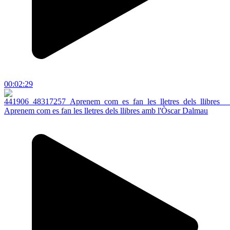
00:02:29
Aprenem com es fan les lletres dels llibres amb l'Òscar Dalmau