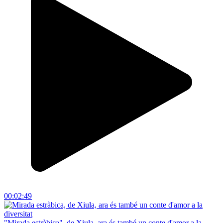
00:02:49
"Mirada estràbica", de Xiula, ara és també un conte d'amor a la