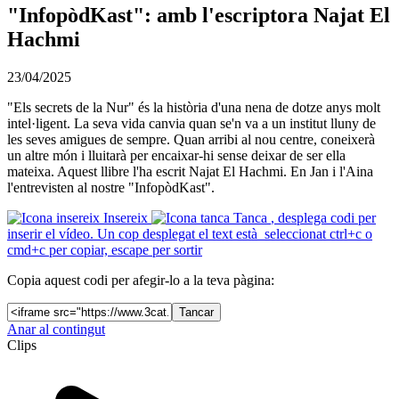
"InfopòdKast": amb l'escriptora Najat El
Hachmi
23/04/2025
"Els secrets de la Nur" és la història d'una nena de dotze anys molt
intel·ligent. La seva vida canvia quan se'n va a un institut lluny de
les seves amigues de sempre. Quan arribi al nou centre, coneixerà
un altre món i lluitarà per encaixar-hi sense deixar de ser ella
mateixa. Aquest llibre l'ha escrit Najat El Hachmi. En Jan i l'Aina
l'entrevisten al nostre "InfopòdKast".
Insereix
Tanca
, desplega codi per
inserir el vídeo. Un cop desplegat el text està seleccionat ctrl+c o
cmd+c per copiar, escape per sortir
Copia aquest codi per afegir-lo a la teva pàgina:
Tancar
Anar al contingut
Clips