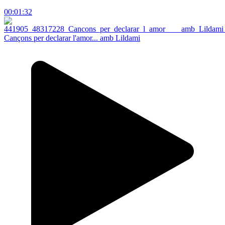
00:01:32
Cançons per declarar l'amor... amb Lildami