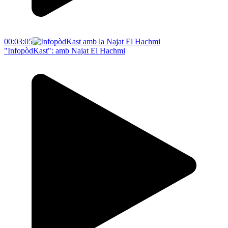
00:03:05
"InfopòdKast": amb Najat El Hachmi