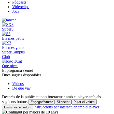
Pòdcasts
Videoclips
Jocs
Super3
Els més petits
Els més grans
SuperCampus
Club
One piece
El programa s'emet
Dues sagues disponibles
Vídeos
De què va?
Després de la publicitat pots interactuar amb el player amb els
següents botons
Engegar/Aturar
Silenciar
Pujar el volum
Instruccions per interactuar amb el player
Disminuir el volum