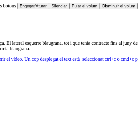
ts botons
Engegar/Aturar
Silenciar
Pujar el volum
Disminuir el volum
a. El lateral esquerre blaugrana, tot i que tenia contracte fins al juny d
rreta blaugrana.
erir el vídeo. Un cop desplegat el text està seleccionat ctrl+c o cmd+c pe