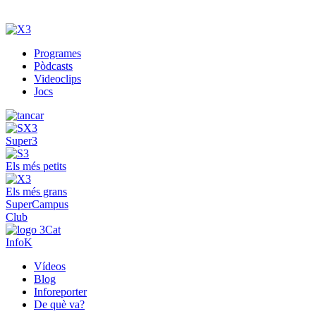
Programes
Pòdcasts
Videoclips
Jocs
Super3
Els més petits
Els més grans
SuperCampus
Club
InfoK
Vídeos
Blog
Inforeporter
De què va?