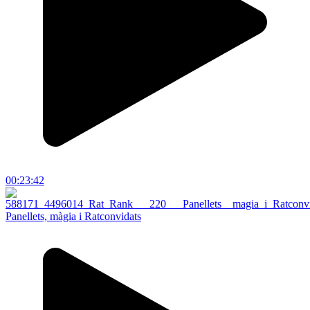
00:23:42
Panellets, màgia i Ratconvidats