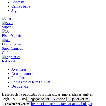
Pòdcasts
Canta i balla
Juga
Super3
Els més petits
Els més grans
SuperCampus
Club
Rat Rank
Aventures
Acudit llampec
El millor
Canta amb el Riff i el Flat
De què va?
Després de la publicitat pots interactuar amb el player amb els
següents botons
Engegar/Aturar
Silenciar
Pujar el volum
Instruccions per interactuar amb el player
Disminuir el volum