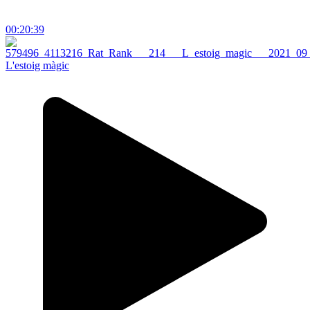
00:20:39
L'estoig màgic