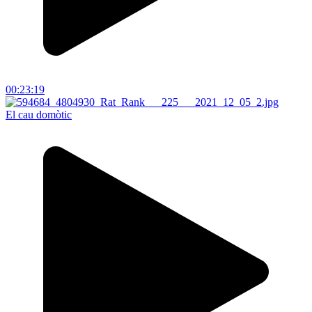
00:23:19
El cau domòtic