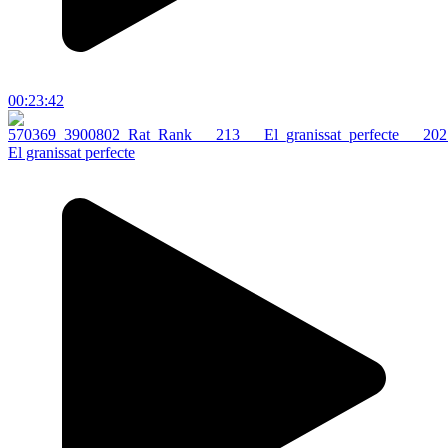
00:23:42
El granissat perfecte