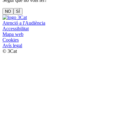
Segur que ho vols fer?
NO
SÍ
Atenció a l'Audiència
Accessibilitat
Mapa web
Cookies
Avís legal
© 3Cat