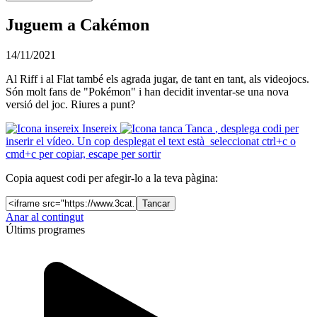
Juguem a Cakémon
14/11/2021
Al Riff i al Flat també els agrada jugar, de tant en tant, als videojocs.
Són molt fans de "Pokémon" i han decidit inventar-se una nova
versió del joc. Riures a punt?
Insereix
Tanca
, desplega codi per
inserir el vídeo. Un cop desplegat el text està seleccionat ctrl+c o
cmd+c per copiar, escape per sortir
Copia aquest codi per afegir-lo a la teva pàgina:
Tancar
Anar al contingut
Últims programes