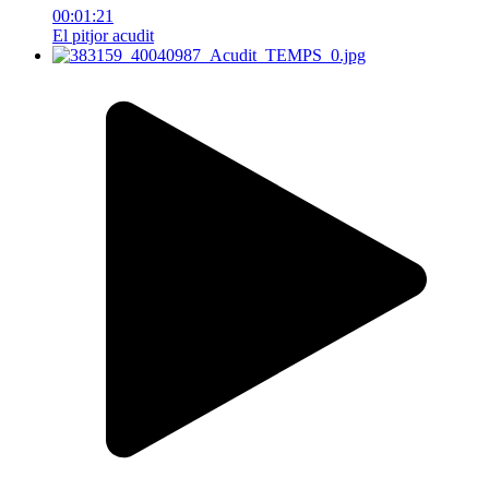
00:01:21
El pitjor acudit