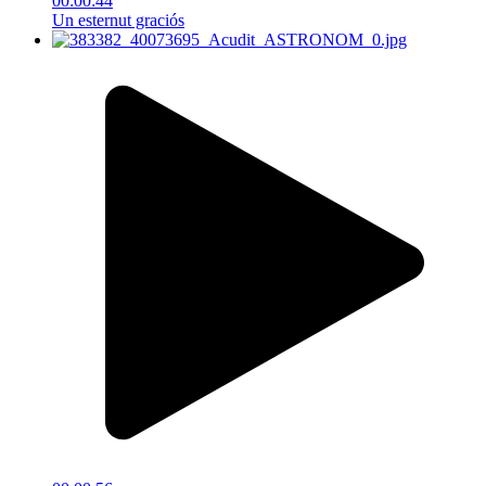
00:00:44
Un esternut graciós