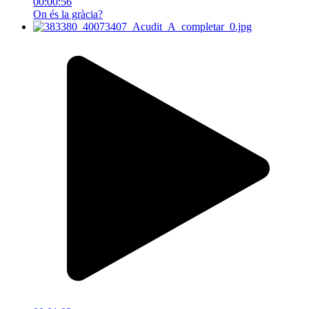
00:00:56
On és la gràcia?