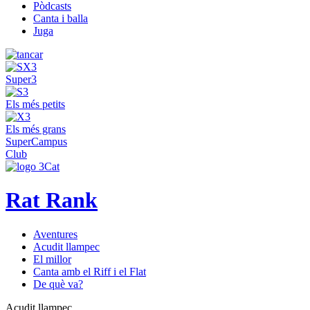
Pòdcasts
Canta i balla
Juga
Super3
Els més petits
Els més grans
SuperCampus
Club
Rat Rank
Aventures
Acudit llampec
El millor
Canta amb el Riff i el Flat
De què va?
Acudit llampec