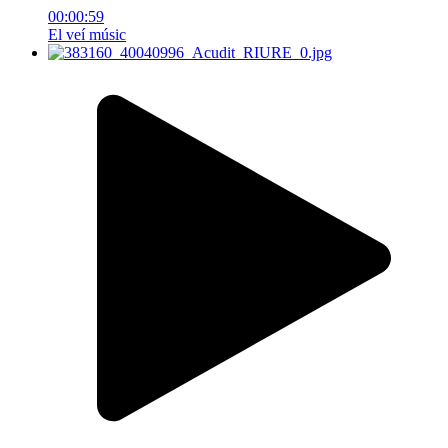
00:00:59
El veí músic