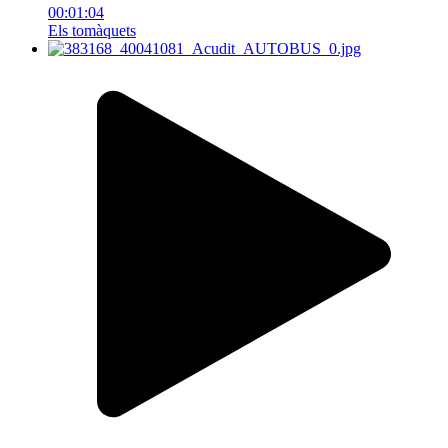
00:01:04
Els tomàquets