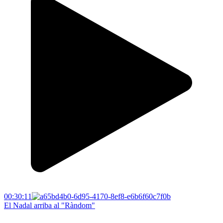
00:30:11
El Nadal arriba al "Ràndom"