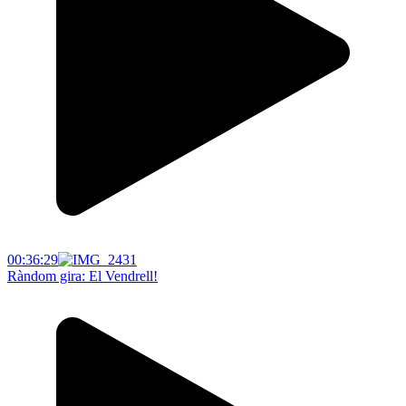
00:36:29
Ràndom gira: El Vendrell!