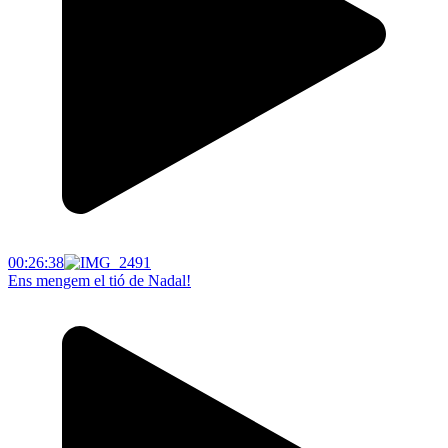
00:26:38
Ens mengem el tió de Nadal!