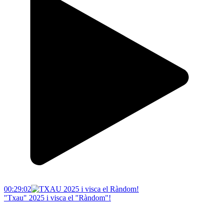
00:29:02
"Txau" 2025 i visca el "Ràndom"!