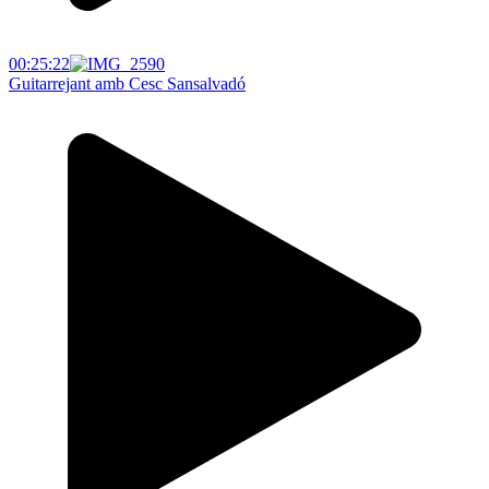
00:25:22
Guitarrejant amb Cesc Sansalvadó