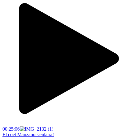
00:25:06
El coet Manzano s'enlaira!