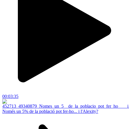
00:03:35
Només un 5% de la població pot fer-ho... i l'Alexity?