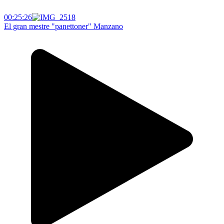
00:25:26
El gran mestre "panettoner" Manzano