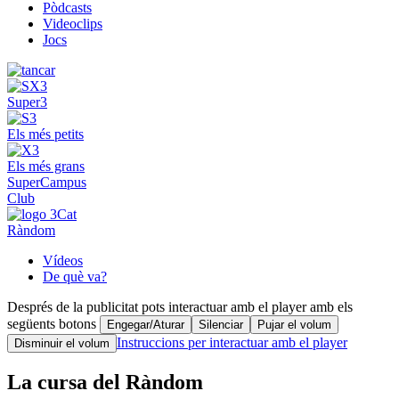
Pòdcasts
Videoclips
Jocs
Super3
Els més petits
Els més grans
SuperCampus
Club
Ràndom
Vídeos
De què va?
Després de la publicitat pots interactuar amb el player amb els
següents botons
Engegar/Aturar
Silenciar
Pujar el volum
Instruccions per interactuar amb el player
Disminuir el volum
La cursa del Ràndom