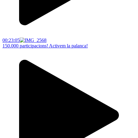
00:23:05
150.000 participacions! Activem la palanca!