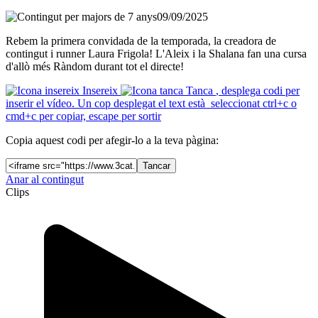
09/09/2025
Rebem la primera convidada de la temporada, la creadora de
contingut i runner Laura Frigola! L'Aleix i la Shalana fan una cursa
d'allò més Ràndom durant tot el directe!
Insereix
Tanca
, desplega codi per
inserir el vídeo. Un cop desplegat el text està seleccionat ctrl+c o
cmd+c per copiar, escape per sortir
Copia aquest codi per afegir-lo a la teva pàgina:
Tancar
Anar al contingut
Clips