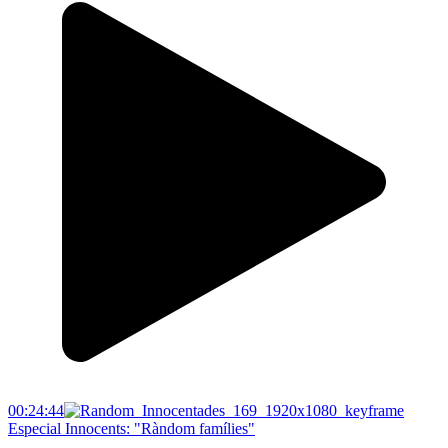
00:24:44
Especial Innocents: "Ràndom famílies"