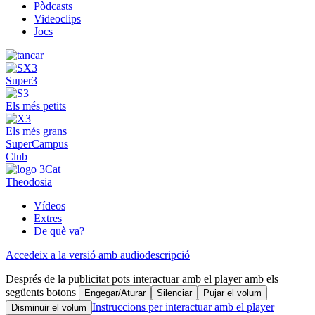
Pòdcasts
Videoclips
Jocs
Super3
Els més petits
Els més grans
SuperCampus
Club
Theodosia
Vídeos
Extres
De què va?
Accedeix a la versió amb audiodescripció
Després de la publicitat pots interactuar amb el player amb els
següents botons
Engegar/Aturar
Silenciar
Pujar el volum
Instruccions per interactuar amb el player
Disminuir el volum