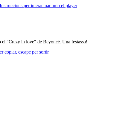
Instruccions per interactuar amb el player
mb el "Crazy in love" de Beyoncé. Una festassa!
r copiar, escape per sortir