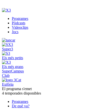
Programes
Pòdcasts
Videoclips
Jocs
Super3
Els més petits
Els més grans
SuperCampus
Club
Eufòria
El programa s'emet
4 temporades disponibles
Programes
De què va?