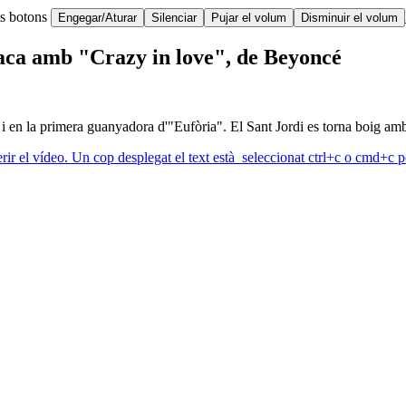
ts botons
Engegar/Aturar
Silenciar
Pujar el volum
Disminuir el volum
xaca amb "Crazy in love", de Beyoncé
ic i en la primera guanyadora d'"Eufòria". El Sant Jordi es torna boig a
erir el vídeo. Un cop desplegat el text està seleccionat ctrl+c o cmd+c pe