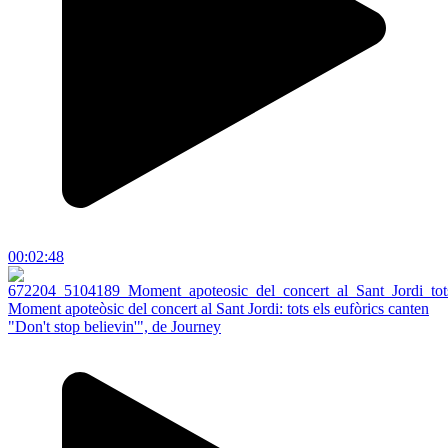
00:02:48
Moment apoteòsic del concert al Sant Jordi: tots els eufòrics canten
"Don't stop believin'", de Journey