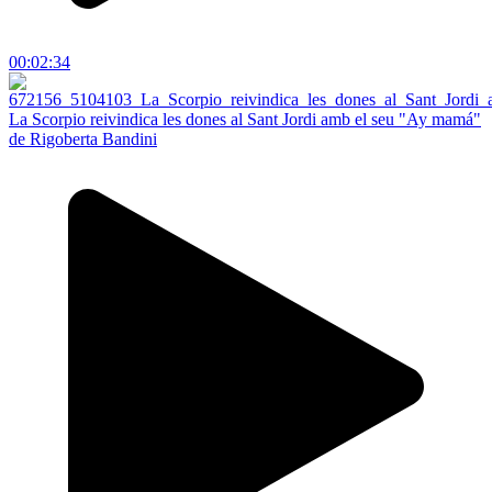
00:02:34
La Scorpio reivindica les dones al Sant Jordi amb el seu "Ay mamá"
de Rigoberta Bandini