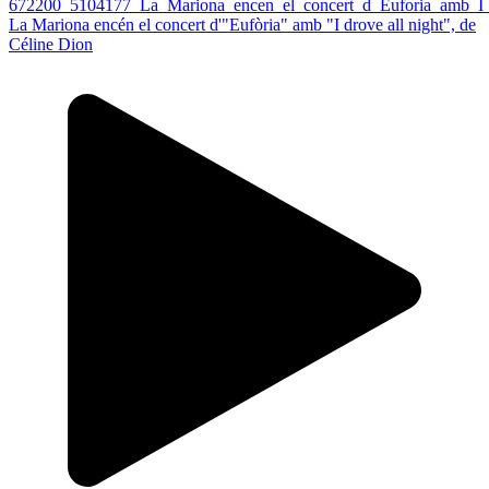
La Mariona encén el concert d'"Eufòria" amb "I drove all night", de
Céline Dion