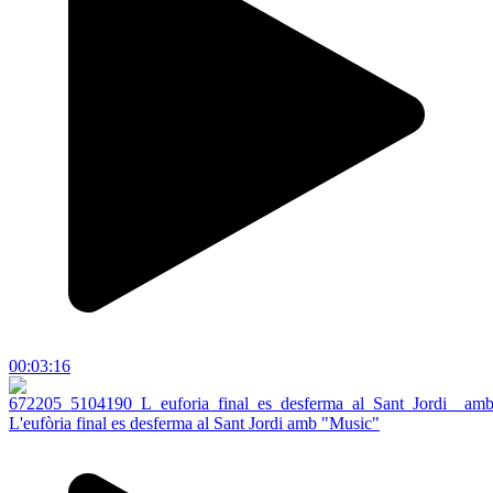
00:03:16
L'eufòria final es desferma al Sant Jordi amb "Music"