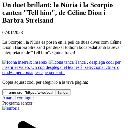
Un duet brillant: la Núria i la Scorpio
canten "Tell him", de Céline Dion i
Barbra Streisand
07/01/2023
La Scorpio i la Núria es posen en la pell de dues dives com Céline
Dion i Barbra Streisand per deixar tothom bocabadat amb la seva
interpretació de "Tell him". Quina força!
Insereix
Tanca
, desplega codi per
inserir el vídeo. Un cop desplegat el text està seleccionat ctrl+c o
cmd+c per copiar, escape per sortir
Copia aquest codi per afegir-lo a la teva pàgina:
Tancar
Anar al contingut
Programa sencer