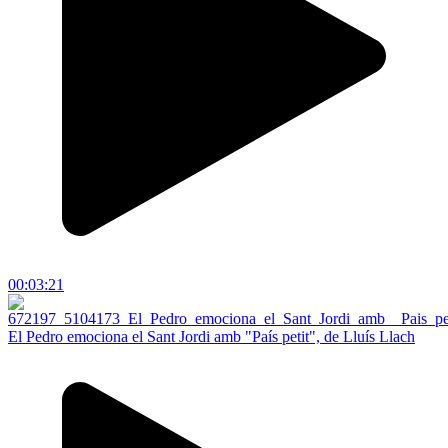
00:03:21
El Pedro emociona el Sant Jordi amb "País petit", de Lluís Llach