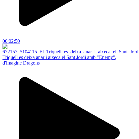
00:02:50
Triquell es deixa anar i aixeca el Sant Jordi amb "Enemy",
d'Imagine Dragons