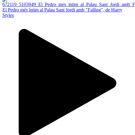
El Pedro més íntim al Palau Sant Jordi amb "Falling", de Harry
Styles