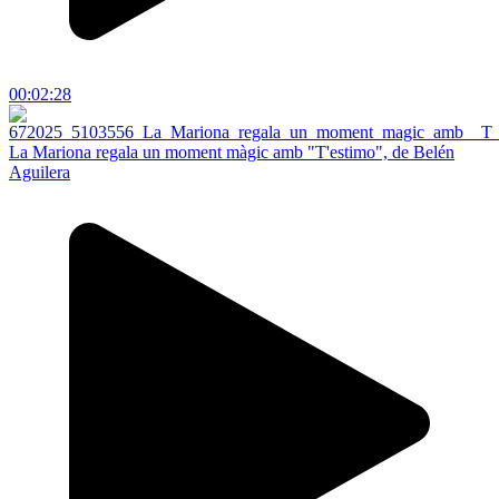
00:02:28
La Mariona regala un moment màgic amb "T'estimo", de Belén
Aguilera