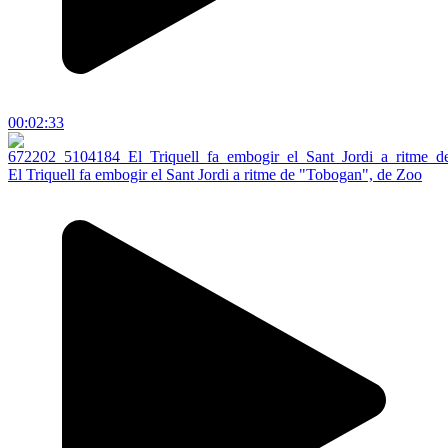
00:02:33
El Triquell fa embogir el Sant Jordi a ritme de "Tobogan", de Zoo