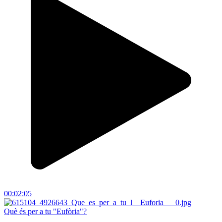
00:02:05
Què és per a tu "Eufòria"?