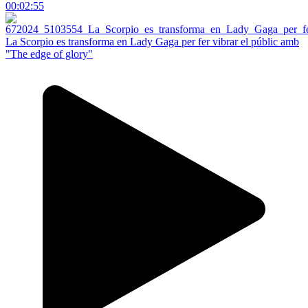
00:02:55
La Scorpio es transforma en Lady Gaga per fer vibrar el públic amb
"The edge of glory"