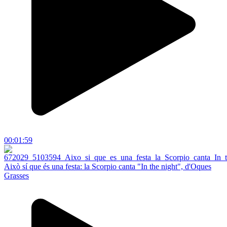
00:01:59
Això sí que és una festa: la Scorpio canta "In the night", d'Oques
Grasses