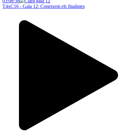
03:08:38
T4xC16 - Gala 12: Coneixem els finalistes