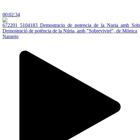
00:02:34
Demostració de potència de la Núria, amb "Sobreviviré", de Mónica
Naranjo