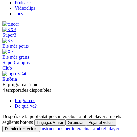
Pòdcasts
Videoclips
Jocs
Super3
Els més petits
Els més grans
SuperCampus
Club
Eufòria
El programa s'emet
4 temporades disponibles
Programes
De què va?
Després de la publicitat pots interactuar amb el player amb els
següents botons
Engegar/Aturar
Silenciar
Pujar el volum
Instruccions per interactuar amb el player
Disminuir el volum