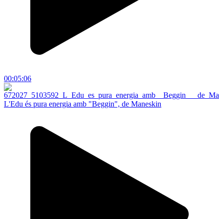
00:05:06
L'Edu és pura energia amb "Beggin", de Maneskin