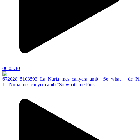
00:03:10
La Núria més canyera amb "So what", de Pink