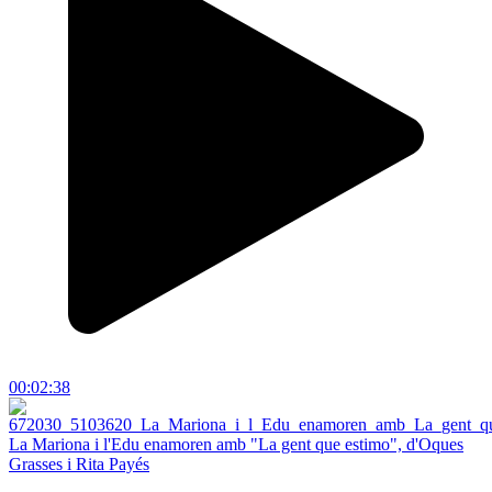
00:02:38
La Mariona i l'Edu enamoren amb "La gent que estimo", d'Oques
Grasses i Rita Payés