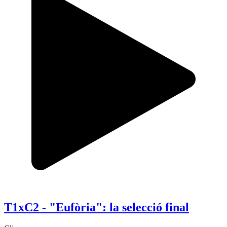
T1xC2 - "Eufòria": la selecció final