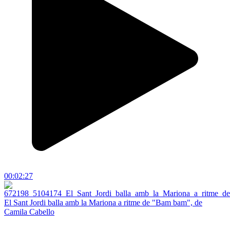
00:02:27
El Sant Jordi balla amb la Mariona a ritme de "Bam bam", de
Camila Cabello