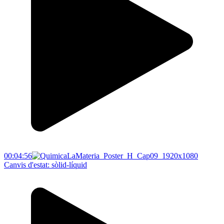
00:04:56
Canvis d'estat: sòlid-líquid