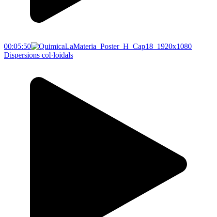
00:05:50
Dispersions col·loidals