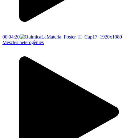
00:04:20
Mescles heterogènies