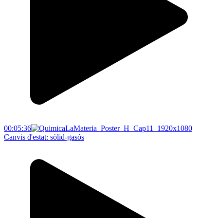
00:05:36
Canvis d'estat: sòlid-gasós