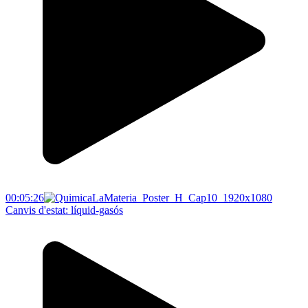
00:05:26
Canvis d'estat: líquid-gasós