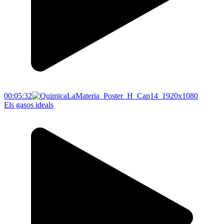
00:05:32
Els gasos ideals