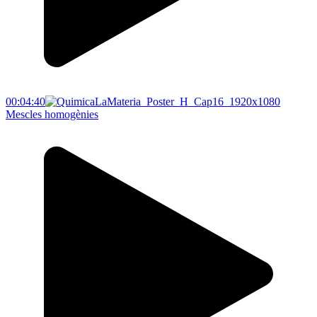
00:04:40
Mescles homogènies