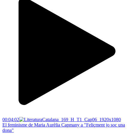
00:04:02
El feminisme de Maria Aurèlia Capmany a "Feliçment jo soc una
dona"