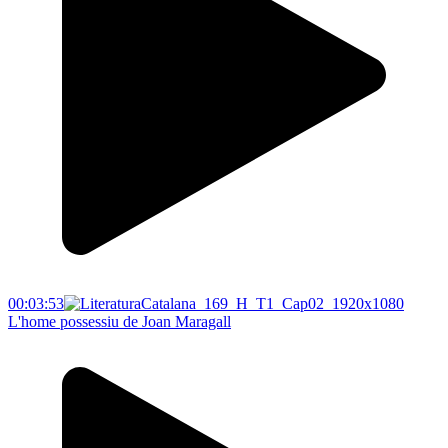
00:03:53
L'home possessiu de Joan Maragall