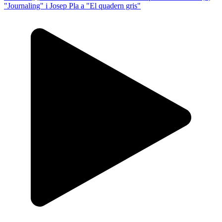
"Journaling" i Josep Pla a "El quadern gris"