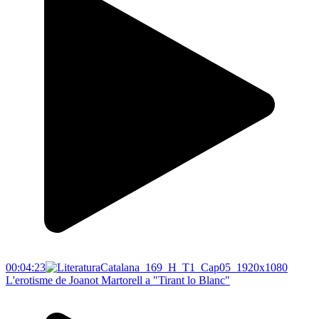
00:04:23
L'erotisme de Joanot Martorell a "Tirant lo Blanc"