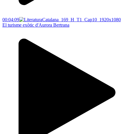
00:04:09
El turisme exòtic d'Aurora Bertrana