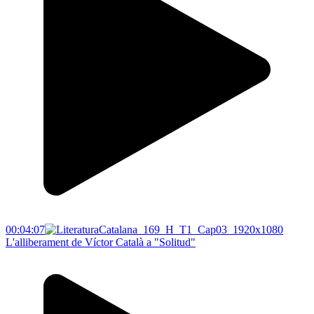
00:04:07
L'alliberament de Víctor Català a "Solitud"