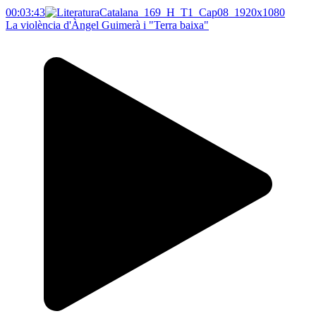
00:03:43
La violència d'Àngel Guimerà i "Terra baixa"