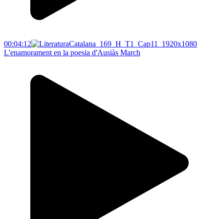
00:04:12
L'enamorament en la poesia d'Ausiàs March