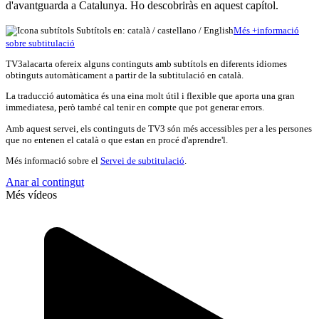
d'avantguarda a Catalunya. Ho descobriràs en aquest capítol.
Subtítols en: català /
castellano
/
English
Més
+
info
rmació
sobre subtitulació
TV3alacarta ofereix alguns continguts amb subtítols en diferents idiomes
obtinguts automàticament a partir de la subtitulació en català.
La traducció automàtica és una eina molt útil i flexible que aporta una gran
immediatesa, però també cal tenir en compte que pot generar errors.
Amb aquest servei, els continguts de TV3 són més accessibles per a les persones
que no entenen el català o que estan en procé d'aprendre'l.
Més informació sobre el
Servei de subtitulació
.
Anar al contingut
Més vídeos