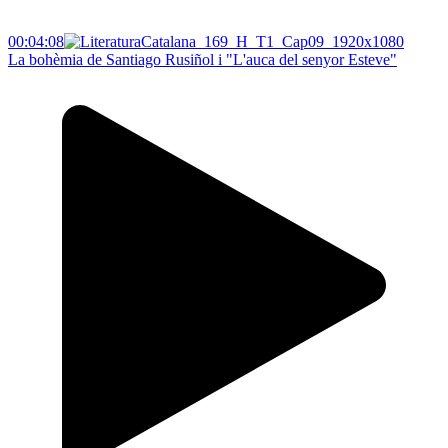
00:04:08
La bohèmia de Santiago Rusiñol i "L'auca del senyor Esteve"