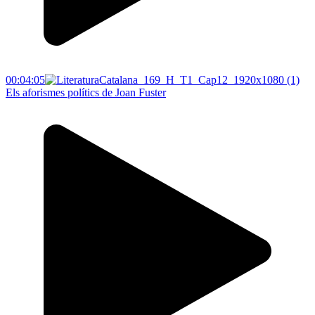
00:04:05
Els aforismes polítics de Joan Fuster