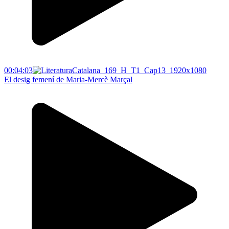
00:04:03
El desig femení de Maria-Mercè Marçal