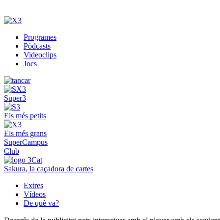
Programes
Pòdcasts
Videoclips
Jocs
Super3
Els més petits
Els més grans
SuperCampus
Club
Sakura, la caçadora de cartes
Extres
Vídeos
De què va?