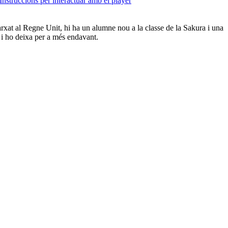
Instruccions per interactuar amb el player
arxat al Regne Unit, hi ha un alumne nou a la classe de la Sakura i una
i ho deixa per a més endavant.