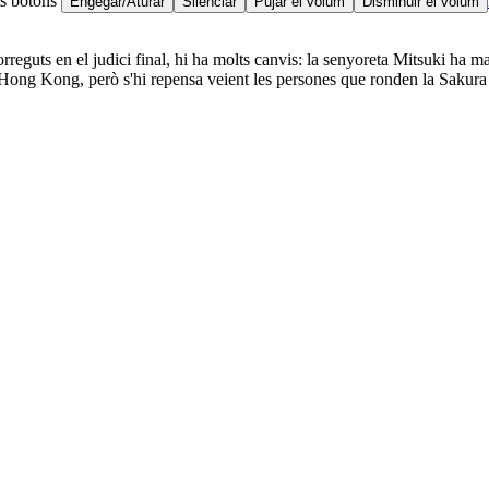
ts botons
Engegar/Aturar
Silenciar
Pujar el volum
Disminuir el volum
eguts en el judici final, hi ha molts canvis: la senyoreta Mitsuki ha m
Hong Kong, però s'hi repensa veient les persones que ronden la Sakura 