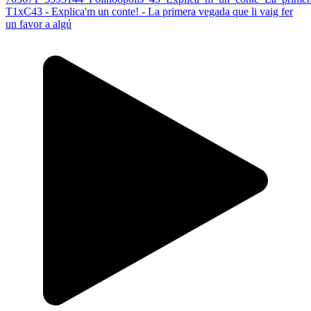
T1xC43 - Explica'm un conte! - La primera vegada que li vaig fer
un favor a algú