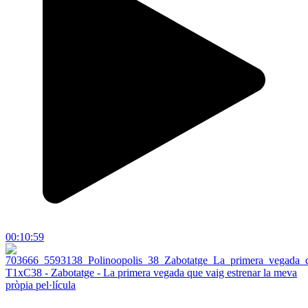
00:10:59
T1xC38 - Zabotatge - La primera vegada que vaig estrenar la meva
pròpia pel·lícula