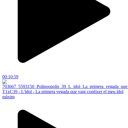
00:10:59
T1xC39 - L'ídol - La primera vegada que vaig conèixer el meu ídol
màxim