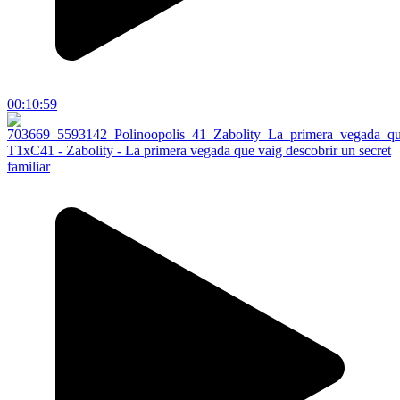
00:10:59
T1xC41 - Zabolity - La primera vegada que vaig descobrir un secret
familiar