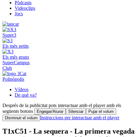
Pòdcasts
Videoclips
Jocs
Super3
Els més petits
Els més grans
SuperCampus
Club
Polinòpolis
Vídeos
De què va?
Després de la publicitat pots interactuar amb el player amb els
següents botons
Engegar/Aturar
Silenciar
Pujar el volum
Instruccions per interactuar amb el player
Disminuir el volum
T1xC51 - La sequera - La primera vegada