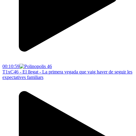
00:10:59
T1xC46 - El llegat - La primera vegada que vaig haver de seguir les
expectatives familiars