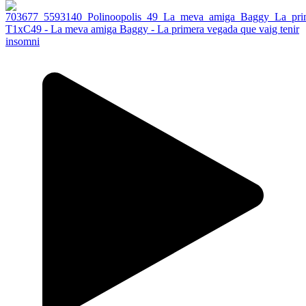
T1xC49 - La meva amiga Baggy - La primera vegada que vaig tenir
insomni