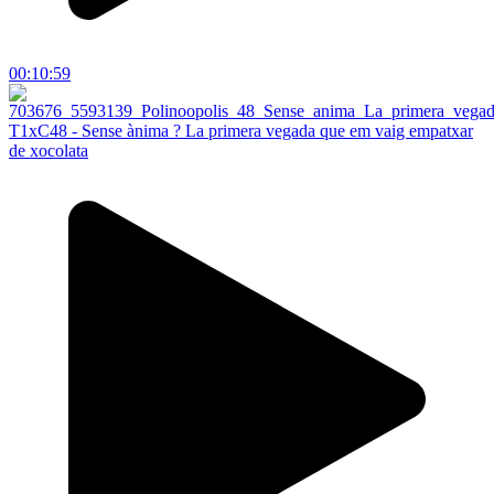
00:10:59
T1xC48 - Sense ànima ? La primera vegada que em vaig empatxar
de xocolata