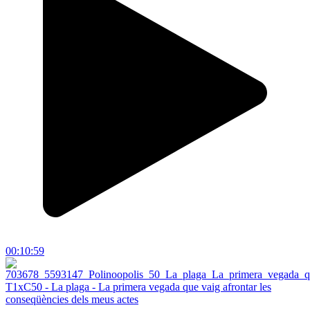
00:10:59
T1xC50 - La plaga - La primera vegada que vaig afrontar les
conseqüències dels meus actes