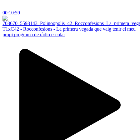
00:10:59
T1xC42 - Rocconfesions - La primera vegada que vaig tenir el meu
propi programa de ràdio escolar