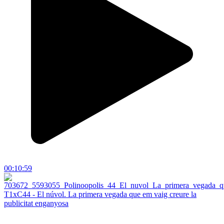
00:10:59
T1xC44 - El núvol. La primera vegada que em vaig creure la
publicitat enganyosa