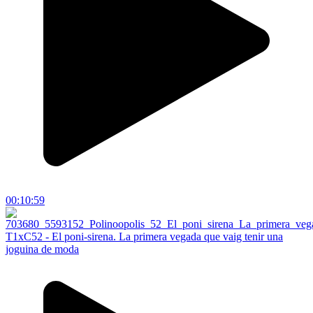
00:10:59
T1xC52 - El poni-sirena. La primera vegada que vaig tenir una
joguina de moda