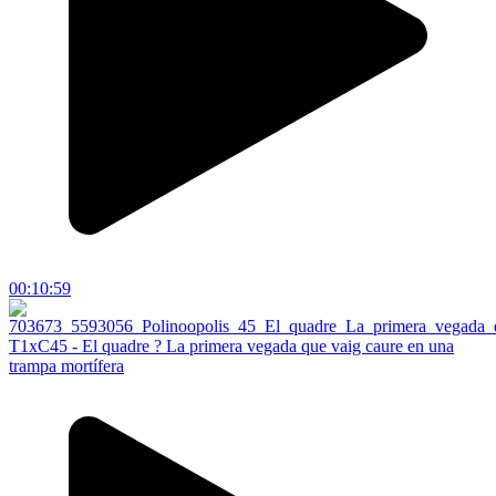
00:10:59
T1xC45 - El quadre ? La primera vegada que vaig caure en una
trampa mortífera