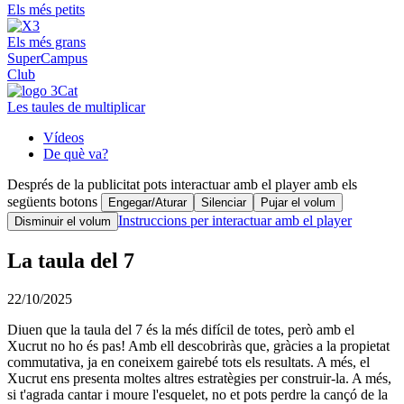
Els més petits
Els més grans
SuperCampus
Club
Les taules de multiplicar
Vídeos
De què va?
Després de la publicitat pots interactuar amb el player amb els
següents botons
Engegar/Aturar
Silenciar
Pujar el volum
Instruccions per interactuar amb el player
Disminuir el volum
La taula del 7
22/10/2025
Diuen que la taula del 7 és la més difícil de totes, però amb el
Xucrut no ho és pas! Amb ell descobriràs que, gràcies a la propietat
commutativa, ja en coneixem gairebé tots els resultats. A més, el
Xucrut ens presenta moltes altres estratègies per construir-la. A més,
si t'agrada cantar i moure l'esquelet, no et pots perdre la cançó de la