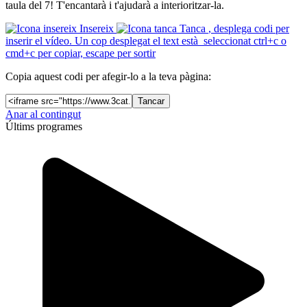
taula del 7! T'encantarà i t'ajudarà a interioritzar-la.
Insereix
Tanca
, desplega codi per
inserir el vídeo. Un cop desplegat el text està seleccionat ctrl+c o
cmd+c per copiar, escape per sortir
Copia aquest codi per afegir-lo a la teva pàgina:
Tancar
Anar al contingut
Últims programes