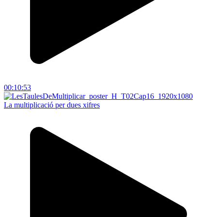
00:10:53
La multiplicació per dues xifres