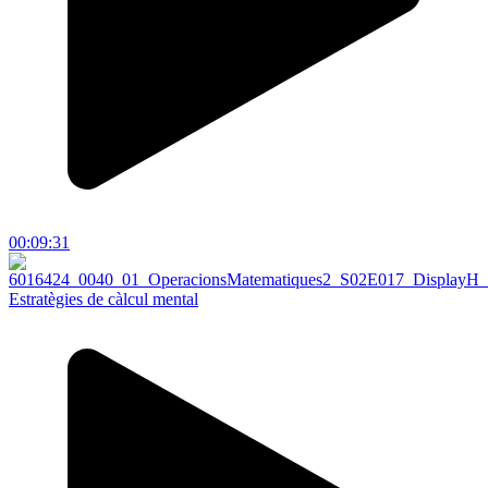
00:09:31
Estratègies de càlcul mental