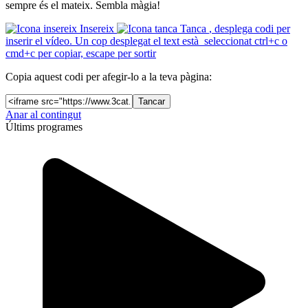
sempre és el mateix. Sembla màgia!
Insereix
Tanca
, desplega codi per
inserir el vídeo. Un cop desplegat el text està seleccionat ctrl+c o
cmd+c per copiar, escape per sortir
Copia aquest codi per afegir-lo a la teva pàgina:
Tancar
Anar al contingut
Últims programes