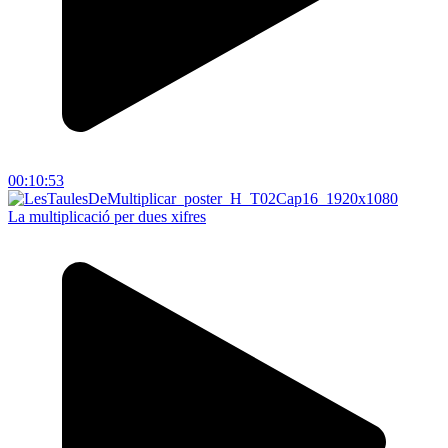
00:10:53
La multiplicació per dues xifres