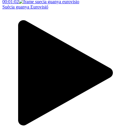
00:01:02
Suècia guanya Eurovisió