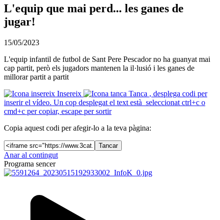
L'equip que mai perd... les ganes de
jugar!
15/05/2023
L'equip infantil de futbol de Sant Pere Pescador no ha guanyat mai
cap partit, però els jugadors mantenen la il·lusió i les ganes de
millorar partit a partit
Insereix
Tanca
, desplega codi per
inserir el vídeo. Un cop desplegat el text està seleccionat ctrl+c o
cmd+c per copiar, escape per sortir
Copia aquest codi per afegir-lo a la teva pàgina:
Tancar
Anar al contingut
Programa sencer