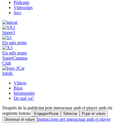
Pòdcasts
Videoclips
Jocs
Super3
Els més petits
Els més grans
SuperCampus
Club
InfoK
Vídeos
Blog
Inforeporter
De què va?
Després de la publicitat pots interactuar amb el player amb els
següents botons
Engegar/Aturar
Silenciar
Pujar el volum
Instruccions per interactuar amb el player
Disminuir el volum