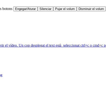
ts botons
Engegar/Aturar
Silenciar
Pujar el volum
Disminuir el volum
erir el vídeo. Un cop desplegat el text està seleccionat ctrl+c o cmd+c pe