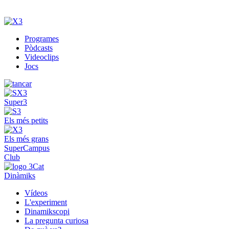
Programes
Pòdcasts
Videoclips
Jocs
Super3
Els més petits
Els més grans
SuperCampus
Club
Dinàmiks
Vídeos
L'experiment
Dinamikscopi
La pregunta curiosa