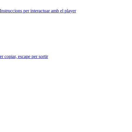
Instruccions per interactuar amb el player
r copiar, escape per sortir