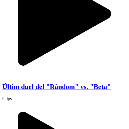
Últim duel del "Ràndom" vs. "Beta"
Clips