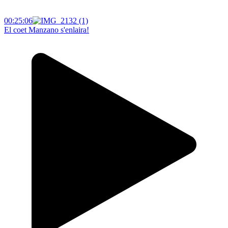
00:25:06
El coet Manzano s'enlaira!