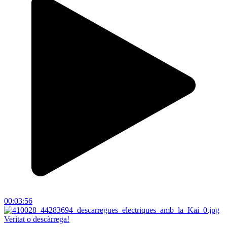
00:03:56
Veritat o descàrrega!