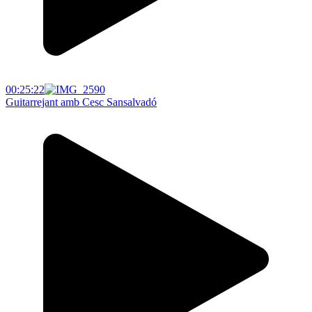
00:25:22
Guitarrejant amb Cesc Sansalvadó