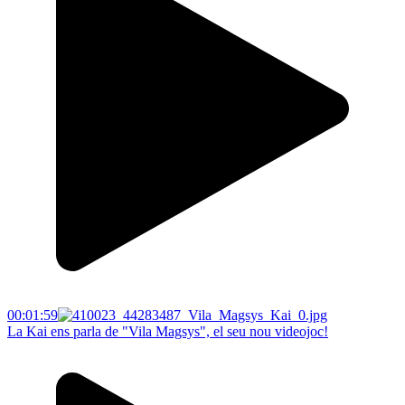
00:01:59
La Kai ens parla de "Vila Magsys", el seu nou videojoc!