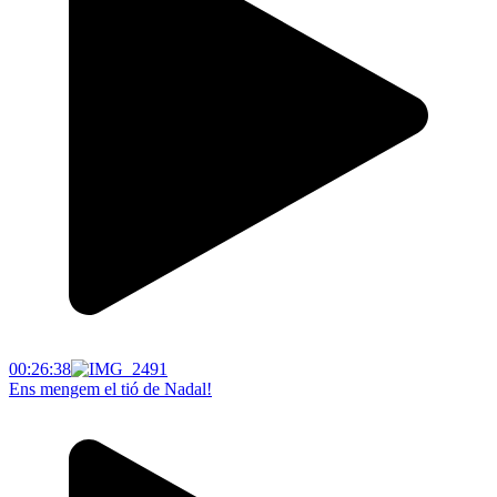
00:26:38
Ens mengem el tió de Nadal!