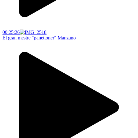
00:25:26
El gran mestre "panettoner" Manzano