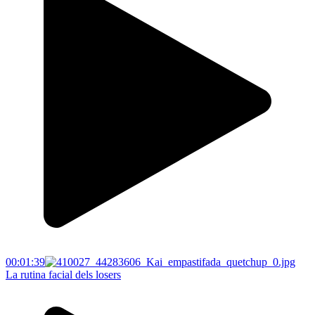
00:01:39
La rutina facial dels losers