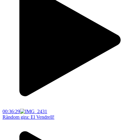
00:36:29
Ràndom gira: El Vendrell!