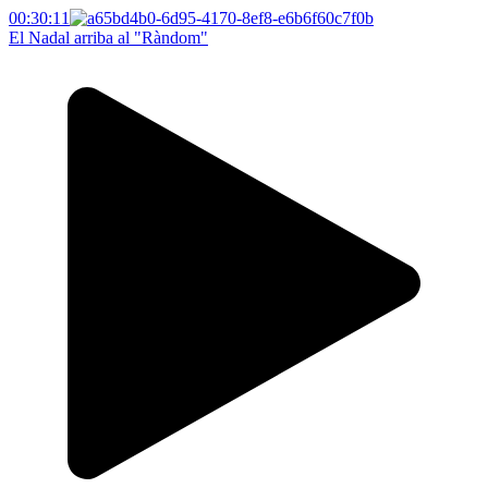
00:30:11
El Nadal arriba al "Ràndom"