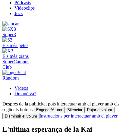
Pòdcasts
Videoclips
Jocs
Super3
Els més petits
Els més grans
SuperCampus
Club
Ràndom
Vídeos
De què va?
Després de la publicitat pots interactuar amb el player amb els
següents botons
Engegar/Aturar
Silenciar
Pujar el volum
Instruccions per interactuar amb el player
Disminuir el volum
L'ultima esperança de la Kai