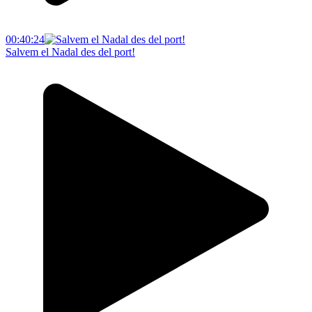
00:40:24
Salvem el Nadal des del port!