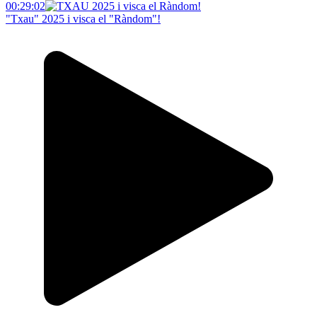
00:29:02
"Txau" 2025 i visca el "Ràndom"!