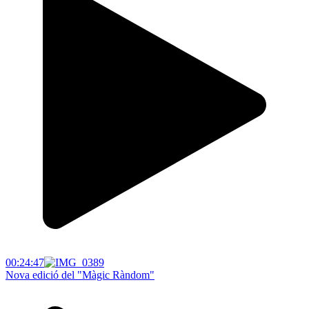
00:24:47
Nova edició del "Màgic Ràndom"