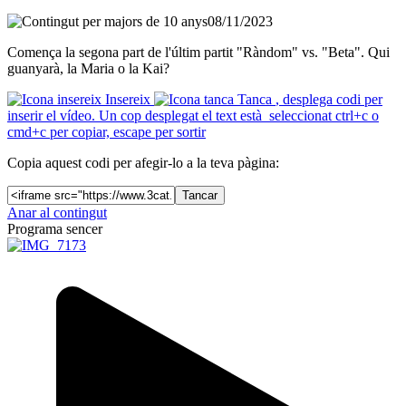
08/11/2023
Comença la segona part de l'últim partit "Ràndom" vs. "Beta". Qui
guanyarà, la Maria o la Kai?
Insereix
Tanca
, desplega codi per
inserir el vídeo. Un cop desplegat el text està seleccionat ctrl+c o
cmd+c per copiar, escape per sortir
Copia aquest codi per afegir-lo a la teva pàgina:
Tancar
Anar al contingut
Programa sencer