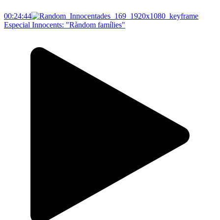
00:24:44
Especial Innocents: "Ràndom famílies"