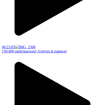
00:23:05
150.000 participacions! Activem la palanca!