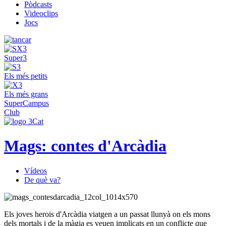
Pòdcasts
Videoclips
Jocs
Super3
Els més petits
Els més grans
SuperCampus
Club
Mags: contes d'Arcàdia
Vídeos
De què va?
Els joves herois d'Arcàdia viatgen a un passat llunyà on els mons
dels mortals i de la màgia es veuen implicats en un conflicte que