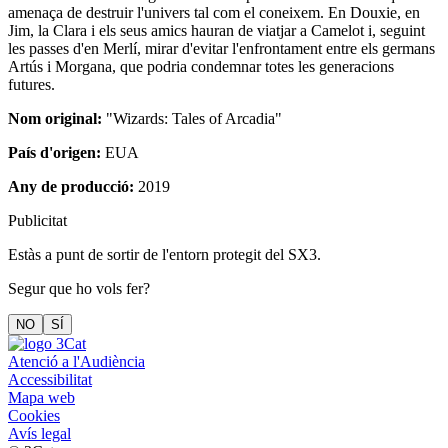
amenaça de destruir l'univers tal com el coneixem. En Douxie, en
Jim, la Clara i els seus amics hauran de viatjar a Camelot i, seguint
les passes d'en Merlí, mirar d'evitar l'enfrontament entre els germans
Artús i Morgana, que podria condemnar totes les generacions
futures.
Nom original:
"Wizards: Tales of Arcadia"
País d'origen:
EUA
Any de producció:
2019
Publicitat
Estàs a punt de sortir de l'entorn protegit del SX3.
Segur que ho vols fer?
NO
SÍ
Atenció a l'Audiència
Accessibilitat
Mapa web
Cookies
Avís legal