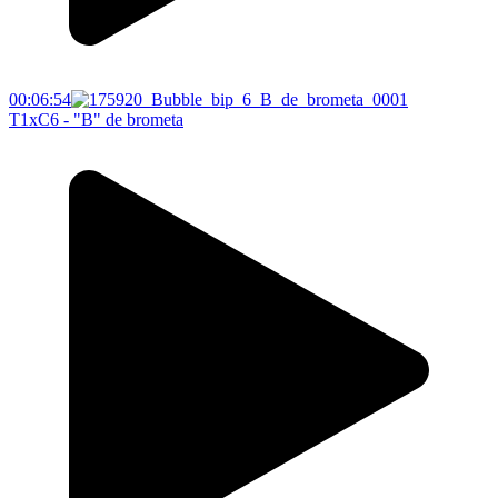
00:06:54
T1xC6 - "B" de brometa