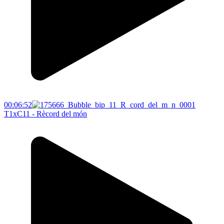
00:06:52
T1xC11 - Rècord del món