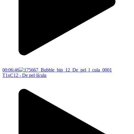
00:06:46
T1xC12 - De pel·lícula