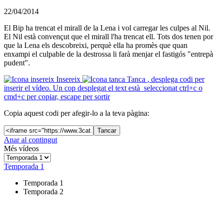
22/04/2014
El Bip ha trencat el mirall de la Lena i vol carregar les culpes al Nil.
El Nil està convençut que el mirall l'ha trencat ell. Tots dos tenen por
que la Lena els descobreixi, perquè ella ha promès que quan
enxampi el culpable de la destrossa li farà menjar el fastigós "entrepà
pudent".
Insereix
Tanca
, desplega codi per
inserir el vídeo. Un cop desplegat el text està seleccionat ctrl+c o
cmd+c per copiar, escape per sortir
Copia aquest codi per afegir-lo a la teva pàgina:
Tancar
Anar al contingut
Més vídeos
Temporada 1
Temporada 1
Temporada 2