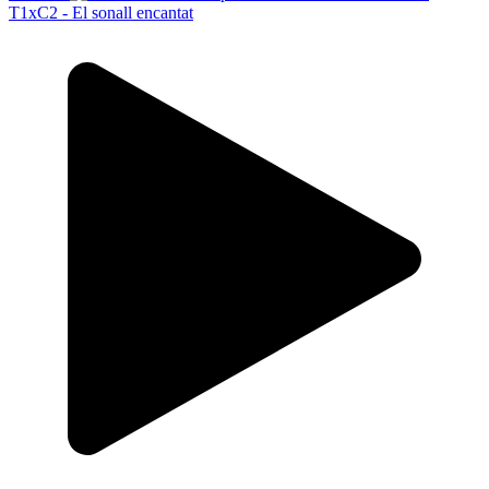
T1xC2 - El sonall encantat