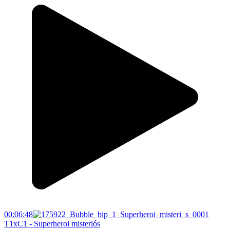
00:06:48
T1xC1 - Superheroi misteriós