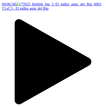
00:06:56
T1xC3 - El millor amic del Bip