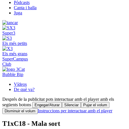
Pòdcasts
Canta i balla
Juga
Super3
Els més petits
Els més grans
SuperCampus
Club
Bubble Bip
Vídeos
De què va?
Després de la publicitat pots interactuar amb el player amb els
següents botons
Engegar/Aturar
Silenciar
Pujar el volum
Instruccions per interactuar amb el player
Disminuir el volum
T1xC18 - Mala sort