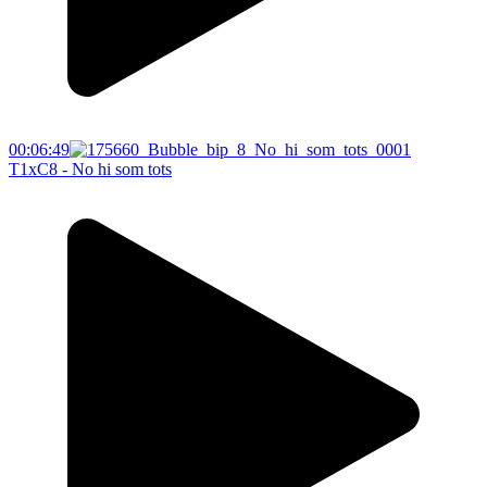
00:06:49
T1xC8 - No hi som tots