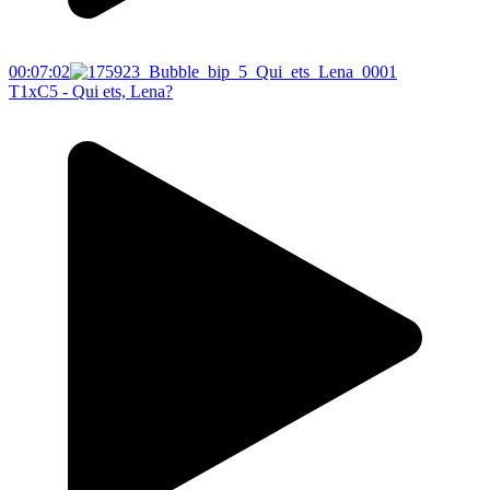
00:07:02
T1xC5 - Qui ets, Lena?