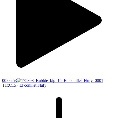
00:06:53
T1xC15 - El conillet Flufy