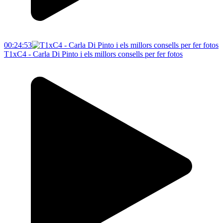
00:24:53
T1xC4 - Carla Di Pinto i els millors consells per fer fotos