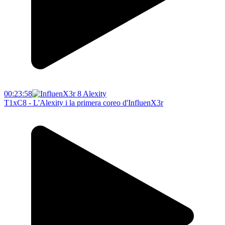
00:23:58
T1xC8 - L'Alexity i la primera coreo d'InfluenX3r