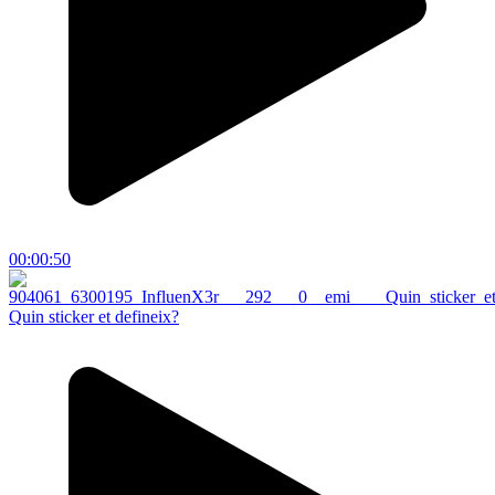
00:00:50
Quin sticker et defineix?