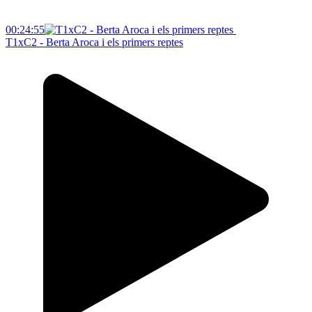
00:24:55
T1xC2 - Berta Aroca i els primers reptes