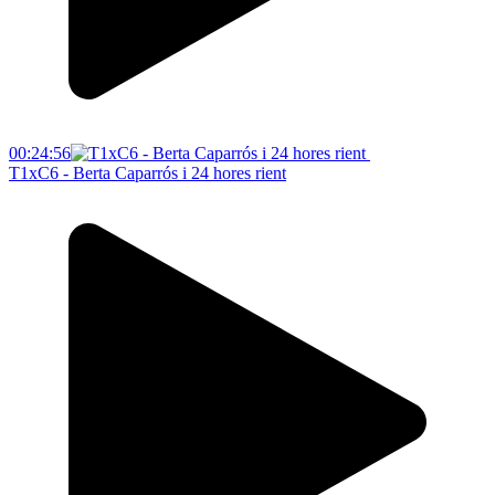
00:24:56
T1xC6 - Berta Caparrós i 24 hores rient