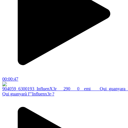
00:00:47
Qui guanyarà l'"Influenx3r·?