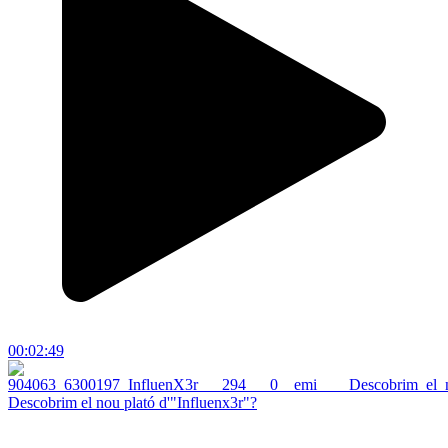
00:02:49
Descobrim el nou plató d'"Influenx3r"?