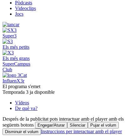
Pòdcasts
Videoclips
Jocs
Super3
Els més petits
Els més grans
SuperCampus
Club
InfluenX3r
El programa s'emet
Temporada 3 ja disponible
Vídeos
De què va?
Després de la publicitat pots interactuar amb el player amb els
següents botons
Engegar/Aturar
Silenciar
Pujar el volum
Instruccions per interactuar amb el player
Disminuir el volum