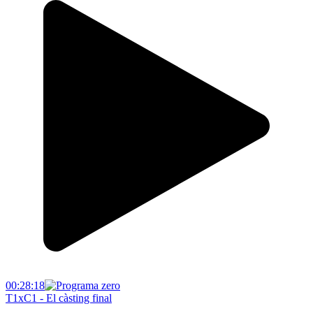
00:28:18
T1xC1 - El càsting final