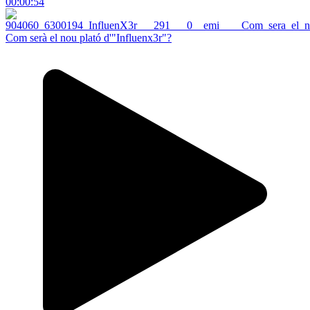
00:00:54
Com serà el nou plató d'"Influenx3r"?