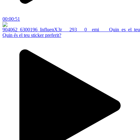
00:00:51
Quin és el teu sticker preferit?