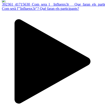
Com serà l'"Influenx3r"? Què faran els participants?