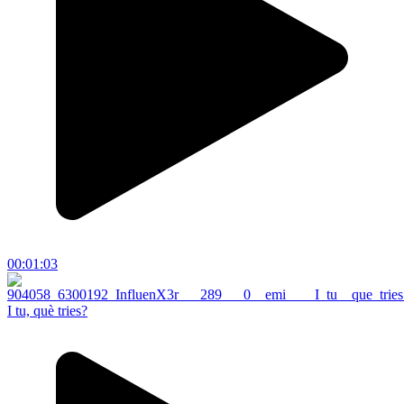
00:01:03
I tu, què tries?