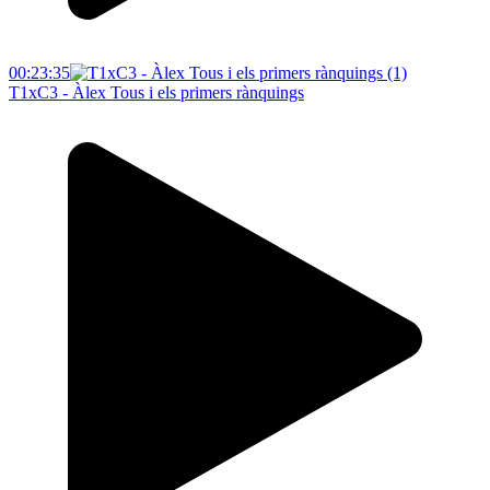
00:23:35
T1xC3 - Àlex Tous i els primers rànquings