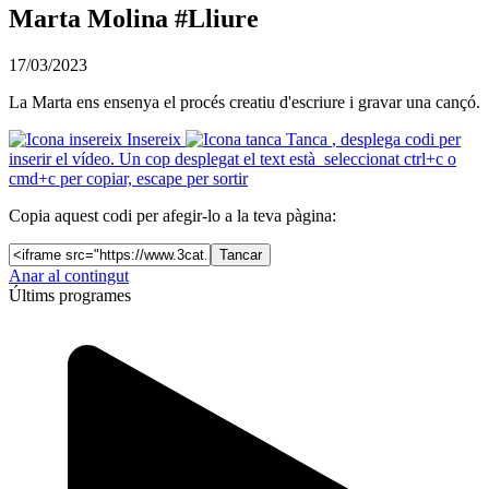
Marta Molina #Lliure
17/03/2023
La Marta ens ensenya el procés creatiu d'escriure i gravar una cançó.
Insereix
Tanca
, desplega codi per
inserir el vídeo. Un cop desplegat el text està seleccionat ctrl+c o
cmd+c per copiar, escape per sortir
Copia aquest codi per afegir-lo a la teva pàgina:
Tancar
Anar al contingut
Últims programes