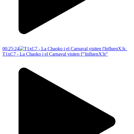
00:25:24
T1xC7 - La Chaoko i el Carnaval visiten l'"InfluenX3r"