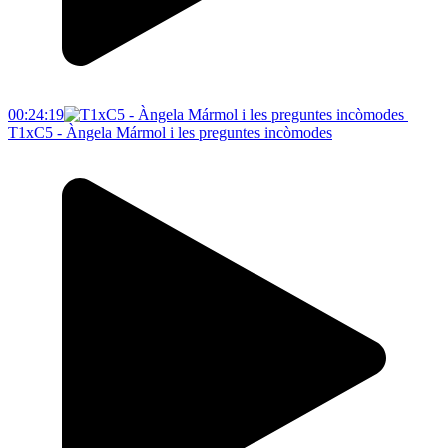
00:24:19
T1xC5 - Àngela Mármol i les preguntes incòmodes