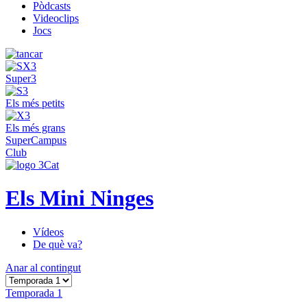
Pòdcasts
Videoclips
Jocs
Super3
Els més petits
Els més grans
SuperCampus
Club
Els Mini Ninges
Vídeos
De què va?
Anar al contingut
Temporada 1