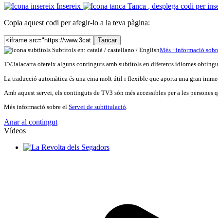
Insereix
Tanca
, desplega codi per ins
Copia aquest codi per afegir-lo a la teva pàgina:
Tancar
Subtítols en: català /
castellano
/
English
Més
+
info
rmació sobr
TV3alacarta ofereix alguns continguts amb subtítols en diferents idiomes obtingut
La traducció automàtica és una eina molt útil i flexible que aporta una gran immed
Amb aquest servei, els continguts de TV3 són més accessibles per a les persones qu
Més informació sobre el
Servei de subtitulació
.
Anar al contingut
Vídeos