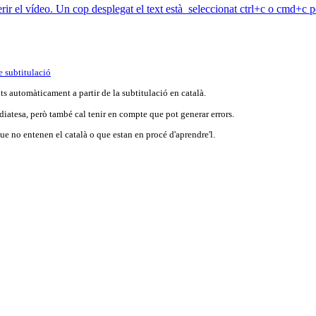
erir el vídeo. Un cop desplegat el text està seleccionat ctrl+c o cmd+c pe
e subtitulació
s automàticament a partir de la subtitulació en català.
iatesa, però també cal tenir en compte que pot generar errors.
e no entenen el català o que estan en procé d'aprendre'l.